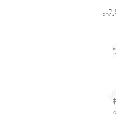
FI
POCKE
(OV