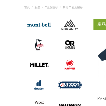
首頁
服裝
T恤及恤衫
其他 T 恤及襯衫
產品
KAMI