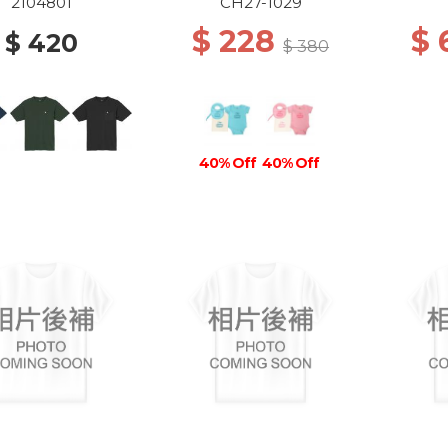
2104801
CH27-1029
$ 228
$
$ 420
$ 380
40% Off
40% Off