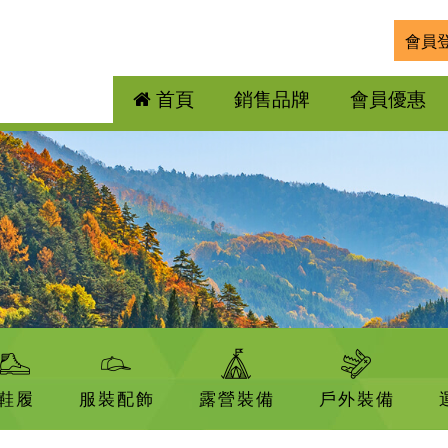
會員
首頁
銷售品牌
會員優惠
鞋履
服裝配飾
露營裝備
戶外裝備