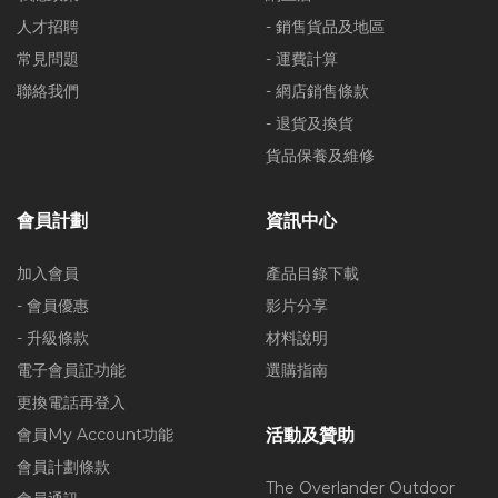
人才招聘
- 銷售貨品及地區
常見問題
- 運費計算
聯絡我們
- 網店銷售條款
- 退貨及換貨
貨品保養及維修
會員計劃
資訊中心
加入會員
產品目錄下載
- 會員優惠
影片分享
- 升級條款
材料說明
電子會員証功能
選購指南
更換電話再登入
會員My Account功能
活動及贊助
會員計劃條款
The Overlander Outdoor