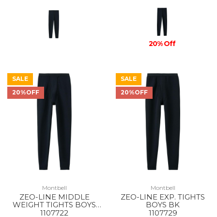
20% Off
SALE
SALE
20%OFF
20%OFF
Montbell
Montbell
ZEO-LINE MIDDLE
ZEO-LINE EXP. TIGHTS
WEIGHT TIGHTS BOYS
BOYS BK
BK
1107722
1107729