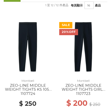
1 至 12 / 12 件產品
每頁顯示
產品
SALE
20%OFF
Montbell
Montbell
ZEO-LINE MIDDLE
ZEO-LINE MIDDLE
WEIGHT TIGHTS KS 105-
WEIGHT TIGHTS GIRLS
120 BK
BK
1107724
1107723
$ 200
$ 250
$ 250