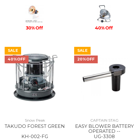
30% Off
40% Off
SALE
SALE
40%OFF
20%OFF
Snow Peak
CAPTAIN STAG
TAKUDO FOREST GREEN
EASY BLOWER BATTERY
OPERATED --
KH-002-FG
UG-3308