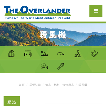
暖風機
首頁
露營裝備
爐具、燃料、燒烤用具
暖風機
產品