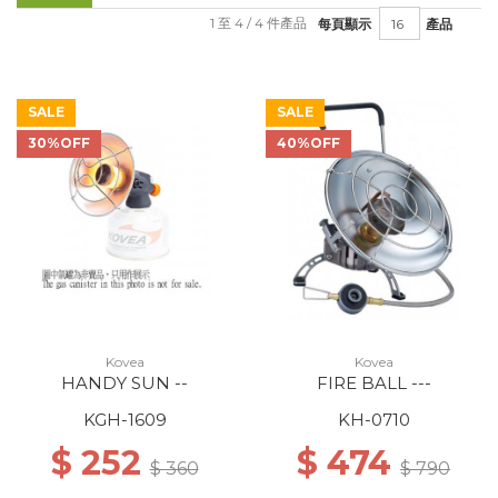
1 至 4 / 4 件產品
每頁顯示
產品
SALE
SALE
30%OFF
40%OFF
Kovea
Kovea
HANDY SUN --
FIRE BALL ---
KGH-1609
KH-0710
$ 252
$ 474
$ 360
$ 790