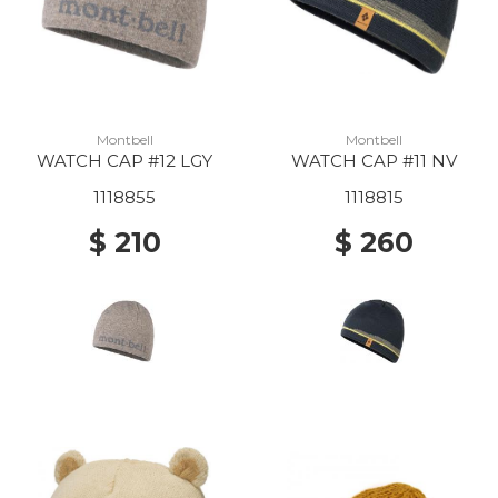
Montbell
Montbell
WATCH CAP #12 LGY
WATCH CAP #11 NV
1118855
1118815
$ 210
$ 260