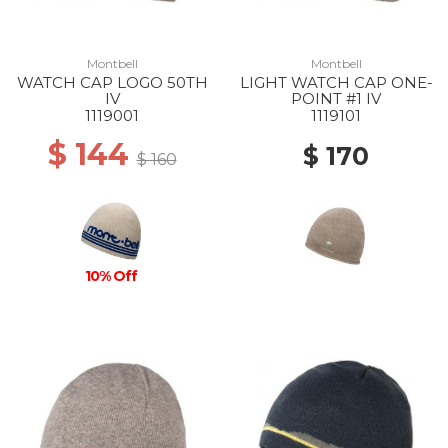
Montbell
Montbell
WATCH CAP LOGO 50TH
LIGHT WATCH CAP ONE-
IV
POINT #1 IV
1119001
1119101
$ 144
$ 170
$ 160
10% Off