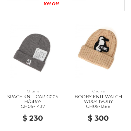
10% Off
Chums
Chums
SPACE KNIT CAP G005
BOOBY KNIT WATCH
H/GRAY
W004 IVORY
CH05-1437
CH05-1388
$ 230
$ 300