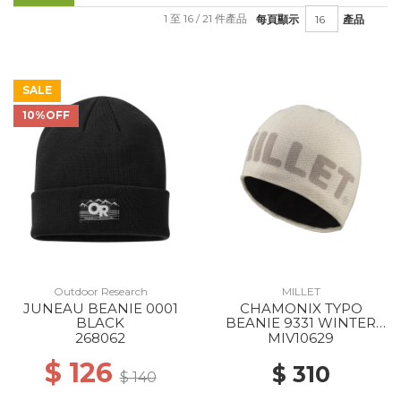
1 至 16 / 21 件產品
每頁顯示
產品
SALE
10%OFF
Outdoor Research
MILLET
JUNEAU BEANIE 0001
CHAMONIX TYPO
BLACK
BEANIE 9331 WINTER
HAZE
268062
MIV10629
$ 126
$ 310
$ 140