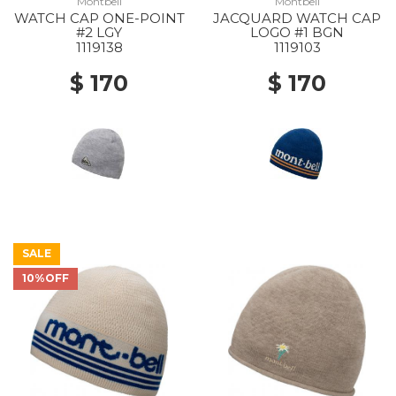
Montbell
Montbell
WATCH CAP ONE-POINT
JACQUARD WATCH CAP
#2 LGY
LOGO #1 BGN
1119138
1119103
$ 170
$ 170
SALE
10%OFF