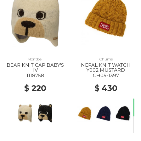
Montbell
Chums
BEAR KNIT CAP BABY'S
NEPAL KNIT WATCH
IV
Y002 MUSTARD
1118758
CH05-1397
$ 220
$ 430