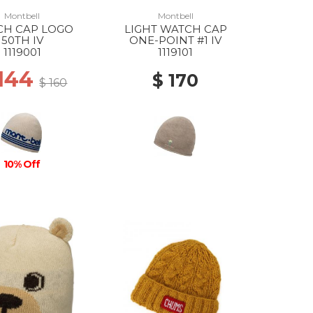
Montbell
Montbell
CH CAP LOGO
LIGHT WATCH CAP
50TH IV
ONE-POINT #1 IV
1119001
1119101
 144
$ 170
$ 160
10% Off