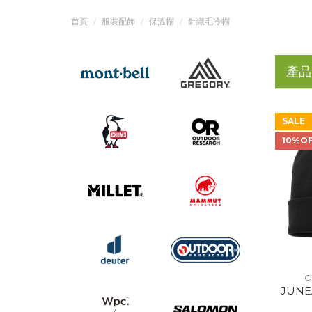
首頁
服裝配飾
保溫帽
針織毛冷帽
產品
SALE
10%O
O
JUNE