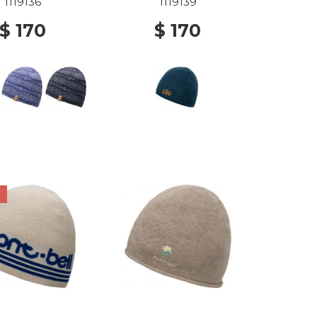
1119136
1119139
$ 170
$ 170
F