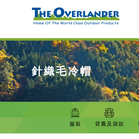
針織毛冷帽
服裝
背囊及袋款