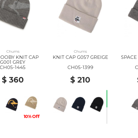
Chums
Chums
BOOBY KNIT CAP
KNIT CAP G057 GREIGE
SPACE 
G001 GREY
CH05-1445
CH05-1399
C
$ 360
$ 210
10% Off