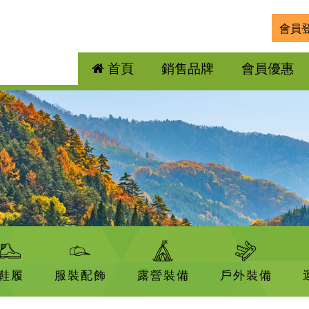
會員
首頁
銷售品牌
會員優惠
鞋履
服裝配飾
露營裝備
戶外裝備