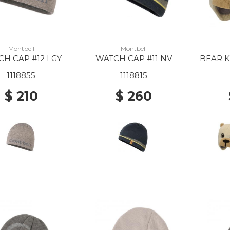
Montbell
Montbell
H CAP #12 LGY
WATCH CAP #11 NV
BEAR K
1118855
1118815
$ 210
$ 260