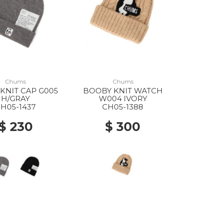
Chums
Chums
KNIT CAP G005
BOOBY KNIT WATCH
H/GRAY
W004 IVORY
H05-1437
CH05-1388
$ 230
$ 300