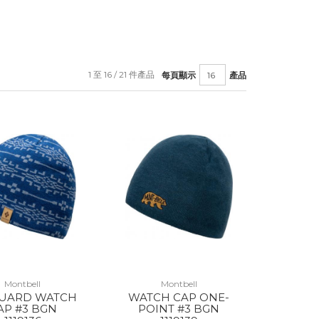
1 至 16 / 21 件產品
每頁顯示
產品
Montbell
Montbell
UARD WATCH
WATCH CAP ONE-
AP #3 BGN
POINT #3 BGN