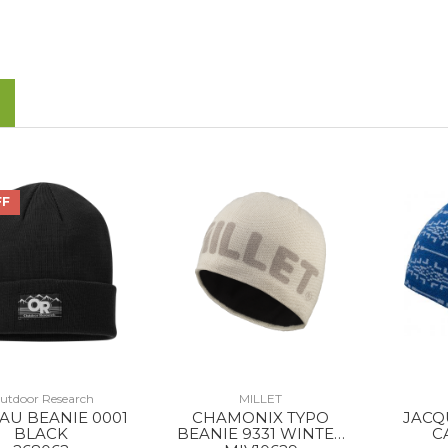
FF
utdoor Research
MILLET
AU BEANIE 0001
CHAMONIX TYPO
JACQ
BLACK
BEANIE 9331 WINTER
C