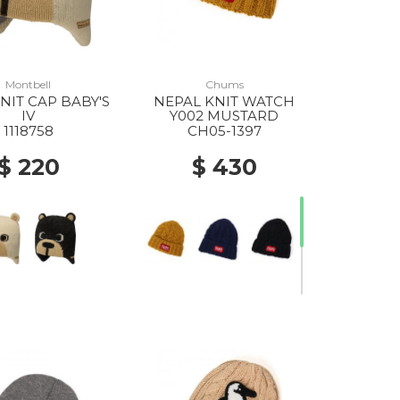
Montbell
Chums
NIT CAP BABY'S
NEPAL KNIT WATCH
IV
Y002 MUSTARD
1118758
CH05-1397
$ 220
$ 430