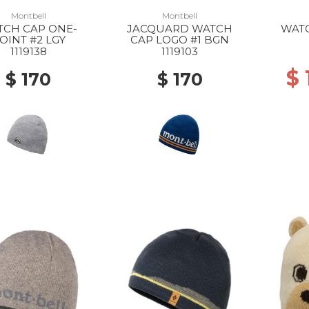
Montbell
Montbell
TCH CAP ONE-
JACQUARD WATCH
WAT
OINT #2 LGY
CAP LOGO #1 BGN
1119138
1119103
$
$ 170
$ 170