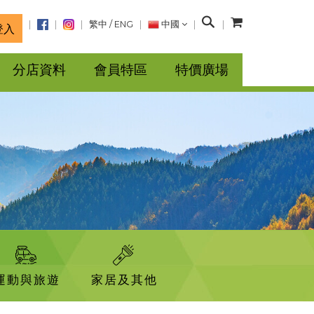
搜
繁中
/
ENG
中國
登入
尋
分店資料
會員特區
特價廣場
運動與旅遊
家居及其他