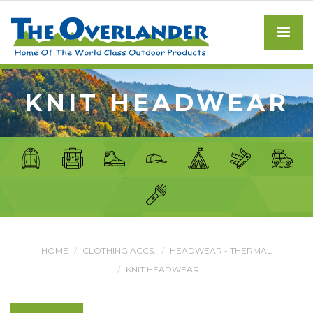
KNIT HEADWEAR
HOME
CLOTHING ACCS.
HEADWEAR - THERMAL
KNIT HEADWEAR