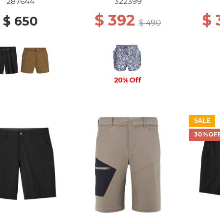
SUMMIT ATOMS
WIL
287644
322399
$ 392
$
$ 650
$ 490
20% Off
SALE
30%OF