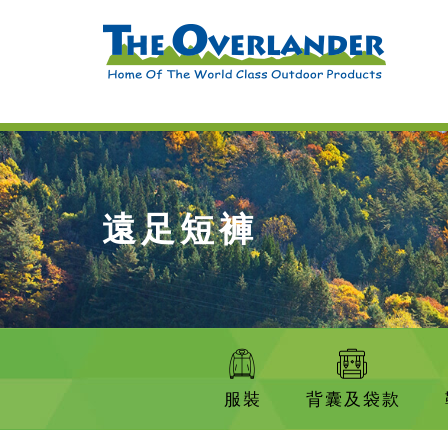
遠足短褲
服裝
背囊及袋款