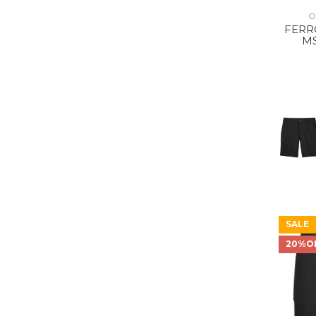
O
FERRO
MS
SALE
20%O