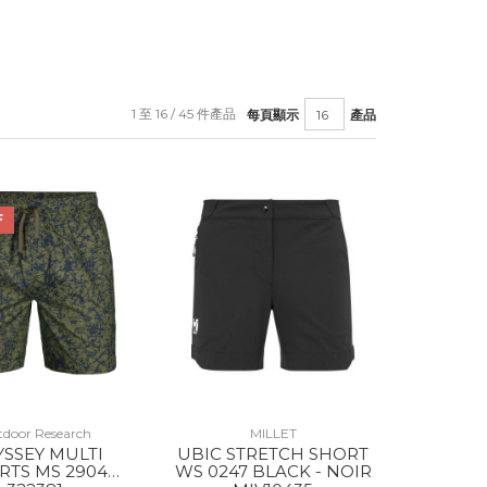
1 至 16 / 45 件產品
每頁顯示
產品
F
door Research
MILLET
SSEY MULTI
UBIC STRETCH SHORT
RTS MS 2904
WS 0247 BLACK - NOIR