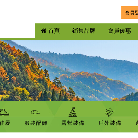
會員
首頁
銷售品牌
會員優惠
鞋履
服裝配飾
露營裝備
戶外裝備