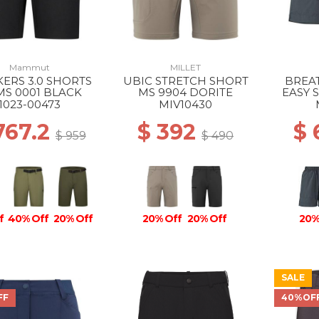
Mammut
MILLET
ERS 3.0 SHORTS
UBIC STRETCH SHORT
BREAT
MS 0001 BLACK
MS 9904 DORITE
EASY 
BL
1023-00473
MIV10430
767.2
$ 392
$
$ 959
$ 490
f
40% Off
20% Off
20% Off
20% Off
20%
SALE
FF
40%OF