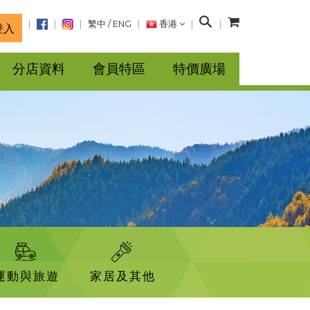
搜
繁中
/
ENG
香港
登入
尋
分店資料
會員特區
特價廣場
運動與旅遊
家居及其他