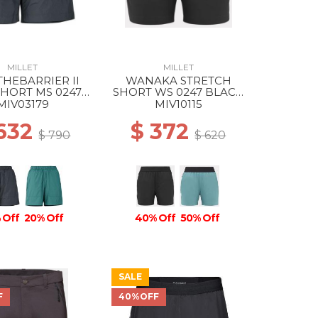
MILLET
MILLET
HEBARRIER II
WANAKA STRETCH
SHORT MS 0247
SHORT WS 0247 BLACK
ACK - NOIR
- NOIR
MIV03179
MIV10115
 632
$ 372
$ 790
$ 620
 Off
20% Off
40% Off
50% Off
SALE
F
40%OFF