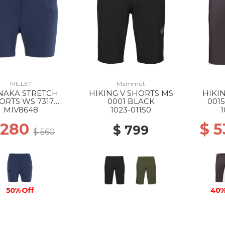
MILLET
Mammut
AKA STRETCH
HIKING V SHORTS MS
HIKI
ORTS WS 7317
0001 BLACK
001
SAPHIR
MIV8648
1023-01150
1
 280
$ 
$ 799
$ 560
50% Off
40%