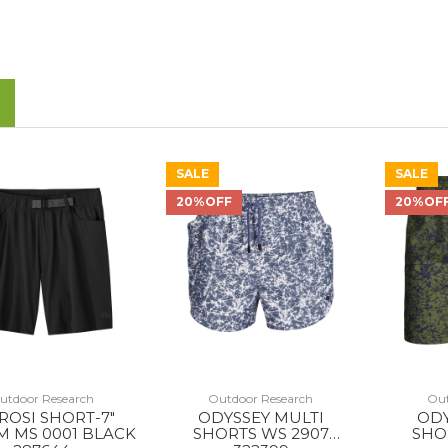
SALE
SALE
20%OFF
20%OF
utdoor Research
Outdoor Research
Out
ROSI SHORT-7"
ODYSSEY MULTI
ODY
M MS 0001 BLACK
SHORTS WS 2907
SHO