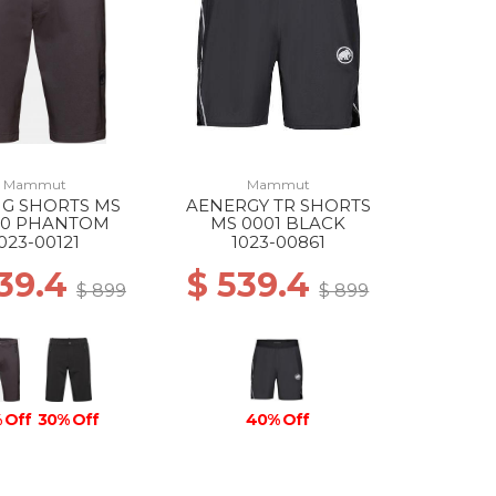
Mammut
Mammut
NG SHORTS MS
AENERGY TR SHORTS
50 PHANTOM
MS 0001 BLACK
023-00121
1023-00861
539.4
$ 539.4
$ 899
$ 899
 Off
30% Off
40% Off