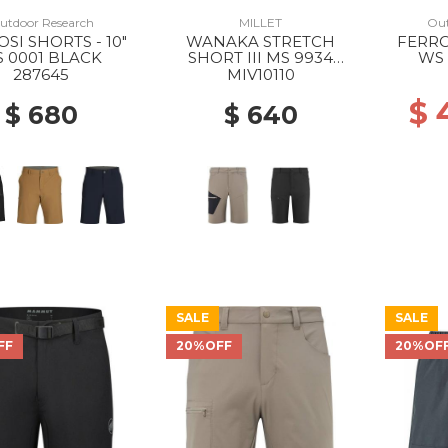
utdoor Research
MILLET
Out
SI SHORTS - 10"
WANAKA STRETCH
FERRO
 0001 BLACK
SHORT III MS 9934
WS 
DORITE/BLACK
287645
MIV10110
$
$ 680
$ 640
SALE
SALE
FF
20%OFF
20%OF