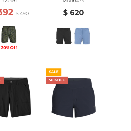
LOW ATOMS
322381
MIV10435
 392
$ 620
$ 490
20% Off
SALE
F
50%OFF