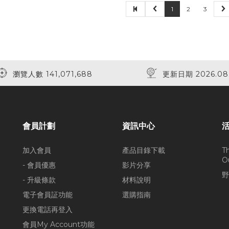
1
2
3
瀏覽人數 141,071,688
更新日期 2026.08
會員計劃
資訊中心
加入會員
產品目錄下載
T
O
- 會員優惠
影片分享
野
- 升級條款
材料說明
電子會員証功能
選購指南
更換電話再登入
會員My Account功能