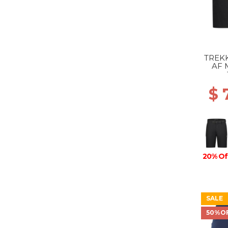
TREKK
AF 
$ 
20% Of
SALE
50%O