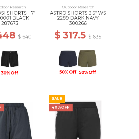
door Research
Outdoor Research
SI SHORTS - 7"
ASTRO SHORTS 3.5" WS
0001 BLACK
2289 DARK NAVY
287673
300266
 448
$ 317.5
$ 640
$ 635
50% Off
50% Off
30% Off
SALE
F
40%OFF