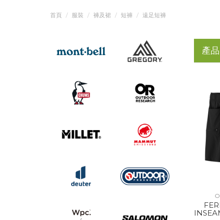
首頁
服裝
褲及裙
短褲
遠足短褲
產品
O
FER
INSEA