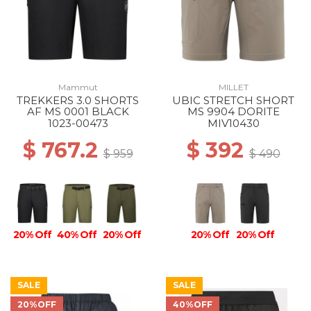
Mammut
MILLET
TREKKERS 3.0 SHORTS
UBIC STRETCH SHORT
AF MS 0001 BLACK
MS 9904 DORITE
1023-00473
MIV10430
$ 767.2
$ 392
$ 959
$ 490
20% Off
40% Off
20% Off
20% Off
20% Off
SALE
SALE
20%OFF
40%OFF