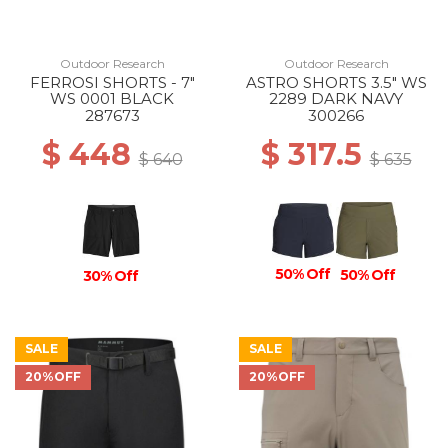
Outdoor Research
Outdoor Research
FERROSI SHORTS - 7"
ASTRO SHORTS 3.5" WS
WS 0001 BLACK
2289 DARK NAVY
287673
300266
$ 448
$ 317.5
$ 640
$ 635
50% Off
50% Off
30% Off
SALE
SALE
20%OFF
20%OFF