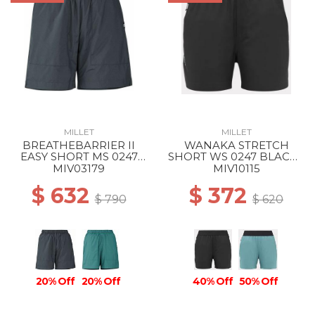
MILLET
MILLET
BREATHEBARRIER II
WANAKA STRETCH
EASY SHORT MS 0247
SHORT WS 0247 BLACK -
BLACK - NOIR
NOIR
MIV03179
MIV10115
$ 632
$ 372
$ 790
$ 620
20% Off
20% Off
40% Off
50% Off