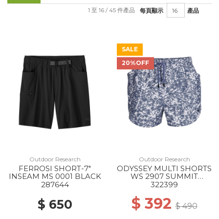
1 至 16 / 45 件產品
每頁顯示
產品
SALE
20%OFF
Outdoor Research
Outdoor Research
FERROSI SHORT-7"
ODYSSEY MULTI SHORTS
INSEAM MS 0001 BLACK
WS 2907 SUMMIT
ATOMS
287644
322399
$ 392
$ 650
$ 490