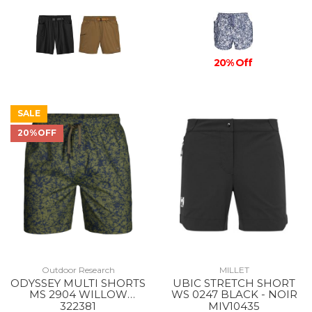
20% Off
SALE
20%OFF
Outdoor Research
MILLET
ODYSSEY MULTI SHORTS
UBIC STRETCH SHORT
MS 2904 WILLOW
WS 0247 BLACK - NOIR
ATOMS
322381
MIV10435