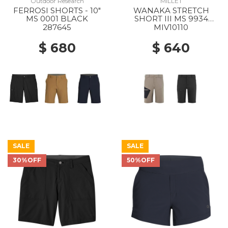
Outdoor Research
MILLET
FERROSI SHORTS - 10"
WANAKA STRETCH
MS 0001 BLACK
SHORT III MS 9934
DORITE/BLACK
287645
MIV10110
$ 680
$ 640
SALE
SALE
30%OFF
50%OFF