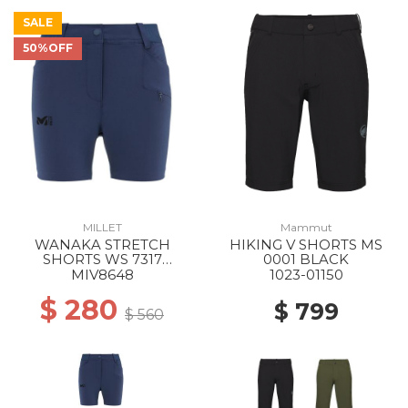
SALE
50%OFF
MILLET
Mammut
WANAKA STRETCH
HIKING V SHORTS MS
SHORTS WS 7317
0001 BLACK
SAPHIR
MIV8648
1023-01150
$ 280
$ 799
$ 560