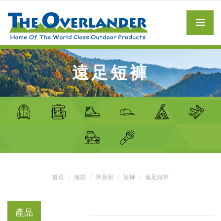
遠足短褲
首頁
服裝
褲及裙
短褲
遠足短褲
產品