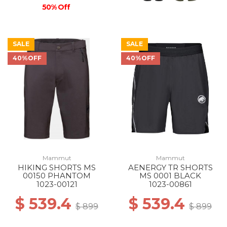
50% Off
SALE
SALE
40%OFF
40%OFF
Mammut
Mammut
HIKING SHORTS MS
AENERGY TR SHORTS
00150 PHANTOM
MS 0001 BLACK
1023-00121
1023-00861
$ 539.4
$ 539.4
$ 899
$ 899