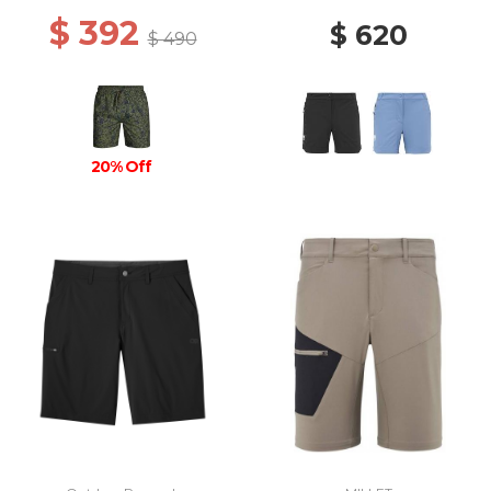
$ 392
$ 620
$ 490
20% Off