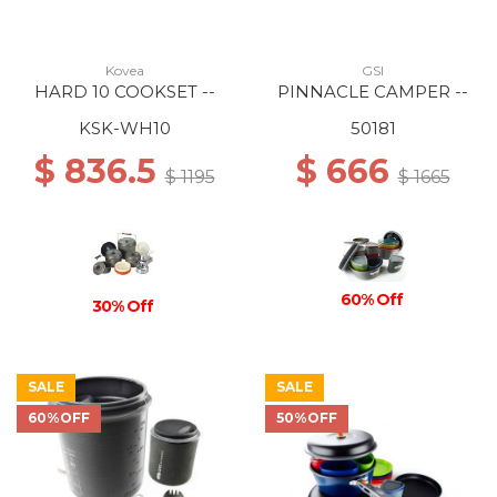
Kovea
GSI
HARD 10 COOKSET --
PINNACLE CAMPER --
KSK-WH10
50181
$ 836.5
$ 666
$ 1195
$ 1665
60% Off
30% Off
SALE
SALE
60%OFF
50%OFF