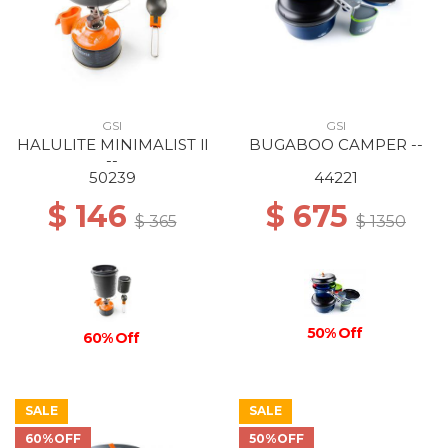
GSI
GSI
HALULITE MINIMALIST ll
BUGABOO CAMPER --
--
50239
44221
$ 146
$ 675
$ 365
$ 1350
50% Off
60% Off
SALE
SALE
60%OFF
50%OFF