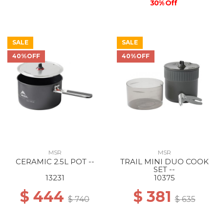
30% Off
SALE
SALE
40%OFF
40%OFF
MSR
MSR
CERAMIC 2.5L POT --
TRAIL MINI DUO COOK
SET --
13231
10375
$ 444
$ 381
$ 740
$ 635