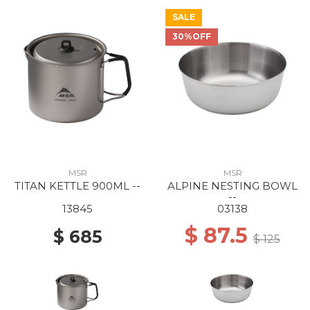
SALE
30%OFF
MSR
MSR
TITAN KETTLE 900ML --
ALPINE NESTING BOWL
--
13845
03138
$ 87.5
$ 685
$ 125