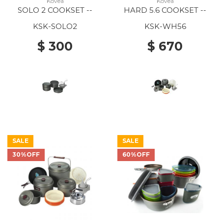
Kovea
Kovea
SOLO 2 COOKSET --
HARD 5.6 COOKSET --
KSK-SOLO2
KSK-WH56
$ 300
$ 670
SALE
SALE
30%OFF
60%OFF