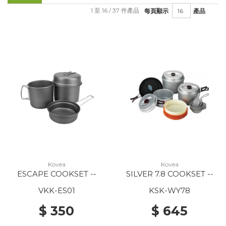
1 至 16 / 37 件產品
每頁顯示
產品
Kovea
Kovea
ESCAPE COOKSET --
SILVER 7.8 COOKSET --
VKK-ES01
KSK-WY78
$ 350
$ 645