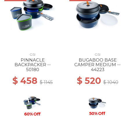
GSI
GSI
PINNACLE
BUGABOO BASE
BACKPACKER --
CAMPER MEDIUM --
50180
44223
$ 458
$ 520
$ 1145
$ 1040
50% Off
60% Off