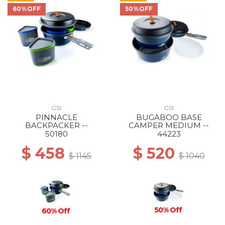
60%OFF
50%OFF
GSI
GSI
PINNACLE
BUGABOO BASE
BACKPACKER --
CAMPER MEDIUM --
50180
44223
$ 458
$ 520
$ 1145
$ 1040
50% Off
60% Off