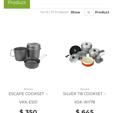
Product
1 to 16 / 37 Products
Show
Product
Kovea
Kovea
ESCAPE COOKSET --
SILVER 7.8 COOKSET --
VKK-ES01
KSK-WY78
$ 350
$ 645