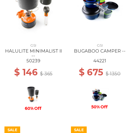
GSI
GSI
HALULITE MINIMALIST ll
BUGABOO CAMPER --
--
50239
44221
$ 146
$ 675
$ 365
$ 1350
50% Off
60% Off
SALE
SALE