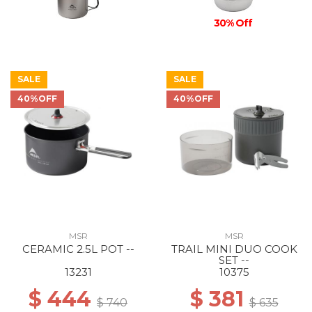
30% Off
SALE
SALE
40%OFF
40%OFF
MSR
MSR
CERAMIC 2.5L POT --
TRAIL MINI DUO COOK
SET --
13231
10375
$ 444
$ 381
$ 740
$ 635