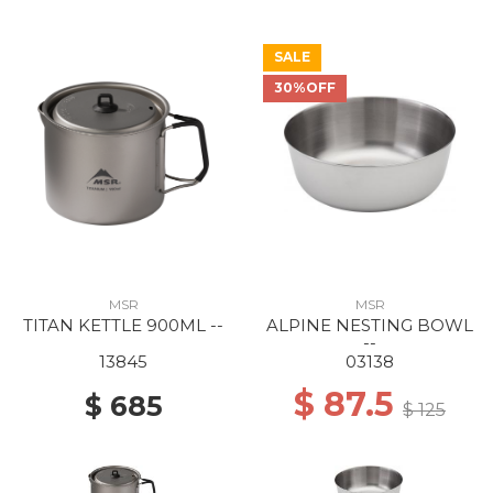
SALE
30%OFF
MSR
MSR
TITAN KETTLE 900ML --
ALPINE NESTING BOWL
--
13845
03138
$ 87.5
$ 685
$ 125