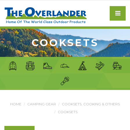
COOKSETS
HOME
CAMPING GEAR
COOKSETS, COOKING & OTHERS
COOKSETS