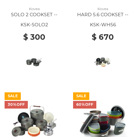
Kovea
Kovea
SOLO 2 COOKSET --
HARD 5.6 COOKSET --
KSK-SOLO2
KSK-WH56
$ 300
$ 670
SALE
SALE
30%OFF
60%OFF