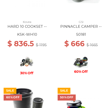
Kovea
GSI
HARD 10 COOKSET --
PINNACLE CAMPER --
KSK-WH10
50181
$ 836.5
$ 666
$ 1195
$ 1665
60% Off
30% Off
SALE
SALE
60%OFF
50%OFF