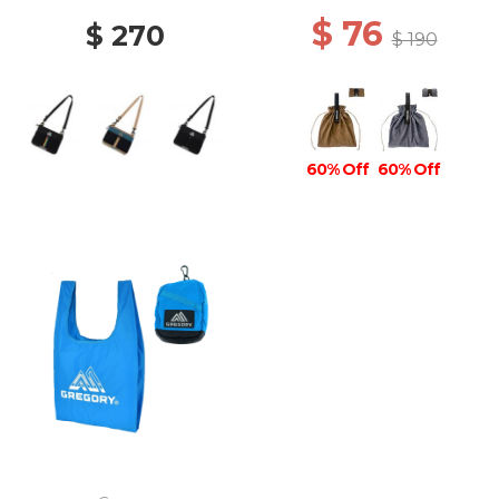
$ 76
$ 270
$ 190
60% Off
60% Off