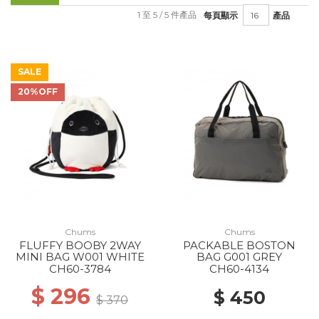
1 至 5 / 5 件產品
每頁顯示
產品
SALE
20%OFF
Chums
Chums
FLUFFY BOOBY 2WAY
PACKABLE BOSTON
MINI BAG W001 WHITE
BAG G001 GREY
CH60-3784
CH60-4134
$ 296
$ 450
$ 370