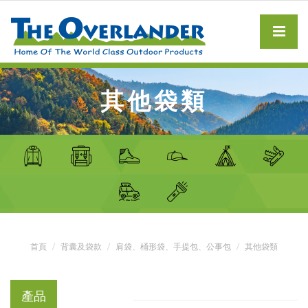
其他袋類
首頁
背囊及袋款
肩袋、桶形袋、手提包、公事包
其他袋類
產品