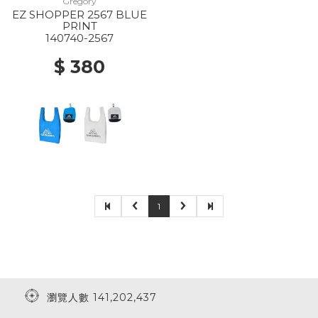
Gregory
EZ SHOPPER 2567 BLUE
PRINT
140740-2567
$ 380
1
瀏覽人數 141,202,437