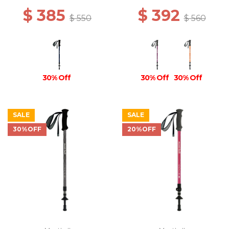
$ 385
$ 392
$ 550
$ 560
30% Off
30% Off
30% Off
SALE
SALE
30%OFF
20%OFF