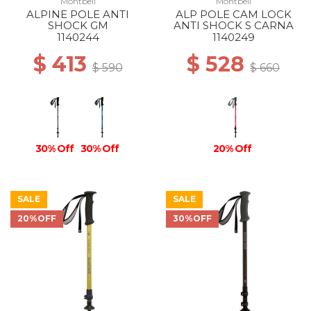
Montbell
Montbell
ALPINE POLE ANTI
ALP POLE CAM LOCK
SHOCK GM
ANTI SHOCK S CARNA
1140244
1140249
$ 413
$ 528
$ 590
$ 660
30% Off
30% Off
20% Off
SALE
SALE
20%OFF
30%OFF