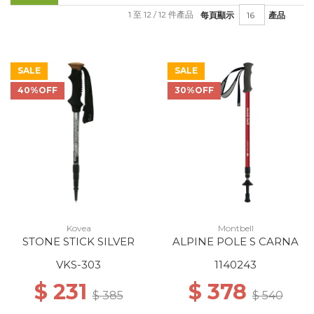
1 至 12 / 12 件產品
每頁顯示
產品
SALE
SALE
40%OFF
30%OFF
Kovea
Montbell
STONE STICK SILVER
ALPINE POLE S CARNA
VKS-303
1140243
$ 231
$ 378
$ 385
$ 540