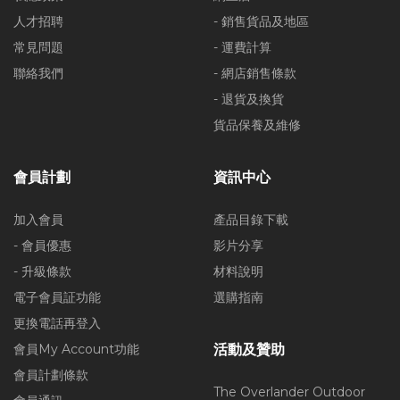
人才招聘
- 銷售貨品及地區
常見問題
- 運費計算
聯絡我們
- 網店銷售條款
- 退貨及換貨
貨品保養及維修
會員計劃
資訊中心
加入會員
產品目錄下載
- 會員優惠
影片分享
- 升級條款
材料說明
電子會員証功能
選購指南
更換電話再登入
會員My Account功能
活動及贊助
會員計劃條款
The Overlander Outdoor