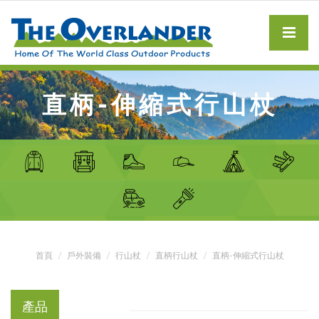
直柄-伸縮式行山杖
首頁
戶外裝備
行山杖
直柄行山杖
直柄-伸縮式行山杖
產品