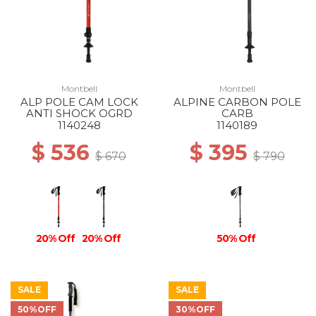
Montbell
Montbell
ALP POLE CAM LOCK
ALPINE CARBON POLE
ANTI SHOCK OGRD
CARB
1140248
1140189
$ 536
$ 395
$ 670
$ 790
20% Off
20% Off
50% Off
SALE
SALE
50%OFF
30%OFF