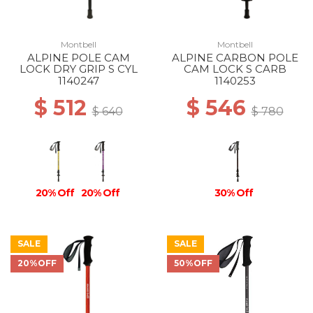
Montbell
Montbell
ALPINE POLE CAM
ALPINE CARBON POLE
LOCK DRY GRIP S CYL
CAM LOCK S CARB
1140247
1140253
$ 512
$ 546
$ 640
$ 780
20% Off
20% Off
30% Off
SALE
SALE
20%OFF
50%OFF