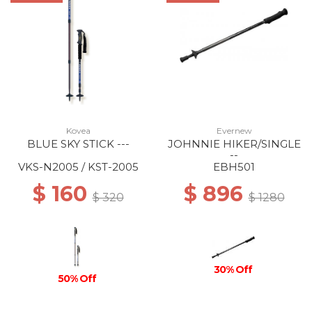
Kovea
Evernew
BLUE SKY STICK ---
JOHNNIE HIKER/SINGLE
--
VKS-N2005 / KST-2005
EBH501
$ 160
$ 896
$ 320
$ 1280
30% Off
50% Off