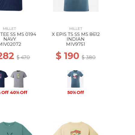
MILLET
MILLET
TEE SS MS 0194
X EPIS TS SS MS 8612
NAVY
INDIAN
MIV02072
MIV9751
 282
$ 190
$ 470
$ 380
 Off
40% Off
50% Off