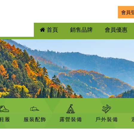
會員
首頁
銷售品牌
會員優惠
鞋履
服裝配飾
露營裝備
戶外裝備