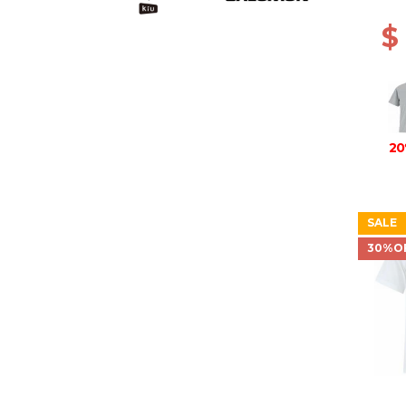
$
20
SALE
30%O