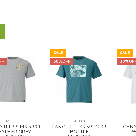
SALE
SALE
FF
30%OFF
30%OF
MILLET
MILLET
 TEE SS MS 4809
LANCE TEE SS MS 4238
CANN
EATHER GREY
BOTTLE
6