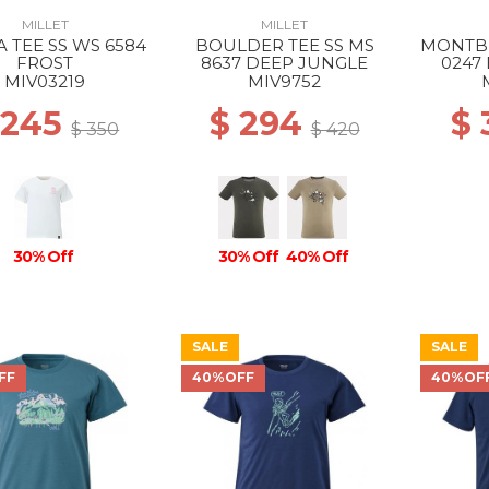
MILLET
MILLET
A TEE SS WS 6584
BOULDER TEE SS MS
MONTBL
FROST
8637 DEEP JUNGLE
0247
MIV03219
MIV9752
 245
$ 294
$
$ 350
$ 420
30% Off
30% Off
40% Off
SALE
SALE
FF
40%OFF
40%OF