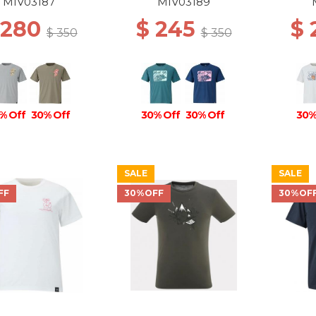
MIV03187
MIV03189
 280
$ 245
$
$ 350
$ 350
% Off
30% Off
30% Off
30% Off
30%
SALE
SALE
FF
30%OFF
30%OF