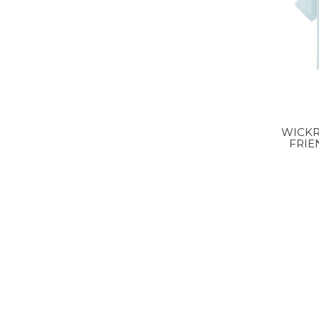
WICKR
FRIE