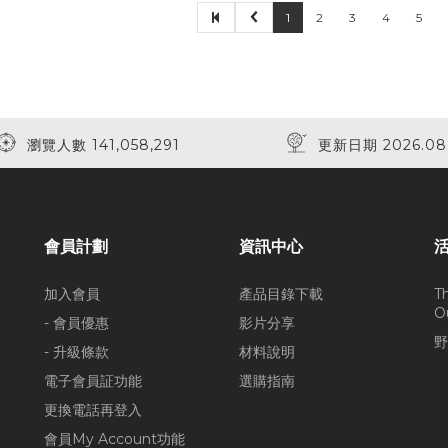
1
2
3
4
5
瀏覽人數 141,058,291
更新日期 2026.08
會員計劃
資訊中心
加入會員
產品目錄下載
T
O
- 會員優惠
影片分享
野
- 升級條款
材料說明
電子會員証功能
選購指南
更換電話再登入
會員My Account功能