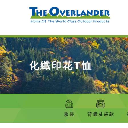
化纖印花T恤
服裝
背囊及袋款