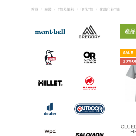
首頁
服裝
T恤及恤衫
印花T恤
化纖印花T恤
產品
SALE
20%O
GLUED
H