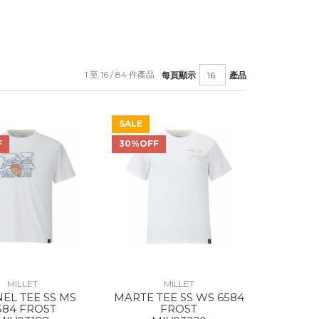
1 至 16 / 84 件產品
每頁顯示
產品
SALE
F
30%OFF
MILLET
MILLET
EL TEE SS MS
MARTE TEE SS WS 6584
584 FROST
FROST