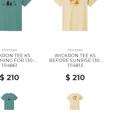
Montbell
Montbell
KRON TEE KS
WICKRON TEE KS
HING FOR 130-
BEFORE SUNRISE 130-
160 BGN
160 IV
1114861
1114813
$ 210
$ 210