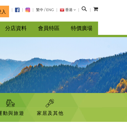
搜
繁中
/
ENG
香港
登入
尋
分店資料
會員特區
特價廣場
運動與旅遊
家居及其他