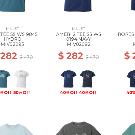
MILLET
MILLET
 TEE SS WS 9845
AMERI 2 TEE SS WS
ROPES 
HYDRO
0194 NAVY
MIV02093
MIV02092
 282
$ 282
$
$ 470
$ 470
% Off
50% Off
40% Off
40% Off
40%