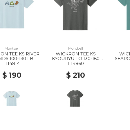
Montbell
Montbell
ON TEE KS RIVER
WICKRON TEE KS
WIC
NDS 100-130 LBL
KYOURYU TO 130-160
SEARC
DGY
1114814
1114860
$ 190
$ 210