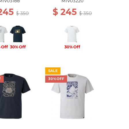
MIV03188
MIV03220
 245
$ 245
$ 350
$ 350
 Off
30% Off
30% Off
SALE
F
30%OFF