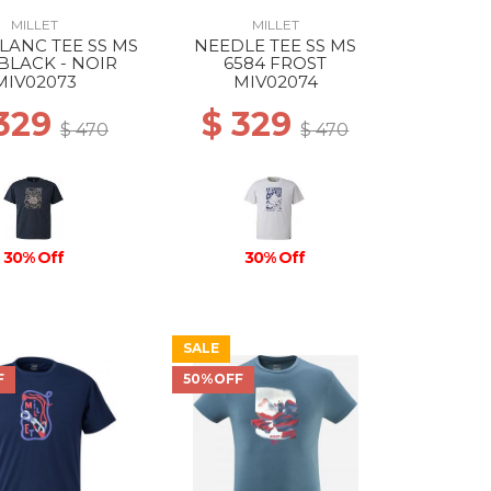
MILLET
MILLET
ANC TEE SS MS
NEEDLE TEE SS MS
 BLACK - NOIR
6584 FROST
MIV02073
MIV02074
 329
$ 329
$ 470
$ 470
30% Off
30% Off
SALE
F
50%OFF