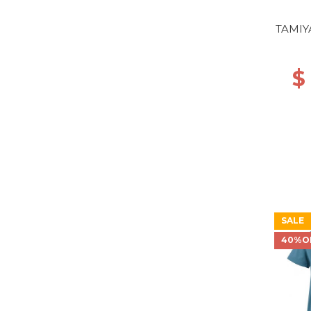
TAMIY
$
SALE
40%O