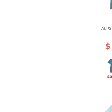
ALPS
$
40