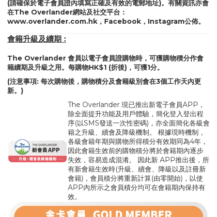
(請確保於電子會員證內填寫正確及有效的電郵地址)。有關資訊亦會
在The Overlander網站及社交平台：
www.overlander.com.hk
，
Facebook
，
Instagram
公佈。
會籍升級及續期 :
The Overlander 會員以電子會員證購物時，可獲購物積分作會
籍續期及升級之用。每購物HK$1 (折後)，可獲1分。
(注意事項: 每次購物後，購物積分及會籍級別會在3個工作天內更
新。)
The Overlander 現已推出新電子會員APP，
除全面提升功能及用戶體驗，簡化登入登出程
序(以SMS發送一次性密碼)，亦全面簡化各級會
籍之升級、續會及降級機制。 根據現時機制，
各級會籍年期與購物所得積分有效期同為4年，
因此會籍生效前的購物積分將於會籍期內逐步
失效，容易造成混淆。 因此新 APP推出後，所
有新會籍生效時(升級、續會、降級以及註冊新
會籍)，會員積分將重新計算(由零開始)，以使
APP內所示之會員積分均可在會籍期內保持有
效。