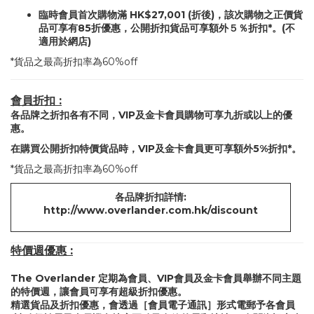
臨時會員首次購物滿 HK$27,001 (折後)，該次購物之正價貨
品可享有85折優惠，公開折扣貨品可享額外５％折扣*。(不
適用於網店)
*貨品之最高折扣率為60%off
會員折扣 :
各品牌之折扣各有不同，VIP及金卡會員購物可享九折或以上的優
惠。
在購買公開折扣特價貨品時，VIP及金卡會員更可享額外5%折扣*。
*貨品之最高折扣率為60%off
各品牌折扣詳情:
http://www.overlander.com.hk/discount
特價週優惠 :
The Overlander 定期為會員、VIP會員及金卡會員舉辦不同主題
的特價週，讓會員可享有超級折扣優惠。
精選貨品及折扣優惠，會透過［會員電子通訊］形式電郵予各會員