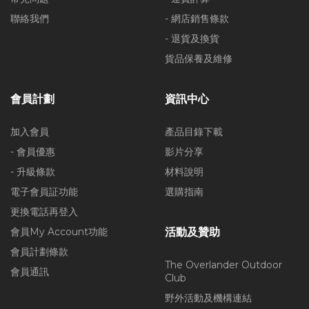
聯絡我們
- 網店銷售條款
- 退貨及換貨
貨品保養及維修
會員計劃
資訊中心
加入會員
產品目錄下載
- 會員優惠
影片分享
- 升級條款
材料說明
電子會員証功能
選購指南
更換電話再登入
會員My Account功能
活動及贊助
會員計劃條款
The Overlander Outdoor
會員通訊
Club
野外活動及機構連結