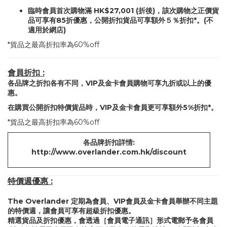
臨時會員首次購物滿 HK$27,001 (折後)，該次購物之正價貨
品可享有85折優惠，公開折扣貨品可享額外５％折扣*。(不
適用於網店)
*貨品之最高折扣率為60%off
會員折扣 :
各品牌之折扣各有不同，VIP及金卡會員購物可享九折或以上的優
惠。
在購買公開折扣特價貨品時，VIP及金卡會員更可享額外5%折扣*。
*貨品之最高折扣率為60%off
各品牌折扣詳情:
http://www.overlander.com.hk/discount
特價週優惠 :
The Overlander 定期為會員、VIP會員及金卡會員舉辦不同主題
的特價週，讓會員可享有超級折扣優惠。
精選貨品及折扣優惠，會透過［會員電子通訊］形式電郵予各會員