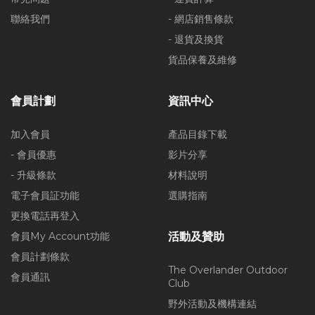
聯絡我們
- 網店銷售條款
- 退貨及換貨
貨品保養及維修
會員計劃
資訊中心
加入會員
產品目錄下載
- 會員優惠
影片分享
- 升級條款
材料說明
電子會員証功能
選購指南
更換電話再登入
會員My Account功能
活動及贊助
會員計劃條款
The Overlander Outdoor
會員通訊
Club
野外活動及機構連結