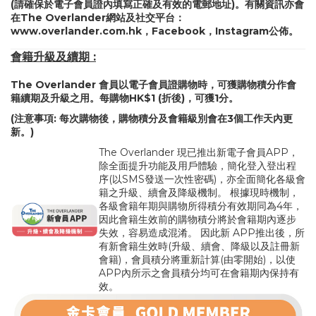
(請確保於電子會員證內填寫正確及有效的電郵地址)。有關資訊亦會
在The Overlander網站及社交平台：
www.overlander.com.hk
，
Facebook
，
Instagram
公佈。
會籍升級及續期 :
The Overlander 會員以電子會員證購物時，可獲購物積分作會
籍續期及升級之用。每購物HK$1 (折後)，可獲1分。
(注意事項: 每次購物後，購物積分及會籍級別會在3個工作天內更
新。)
The Overlander 現已推出新電子會員APP，
除全面提升功能及用戶體驗，簡化登入登出程
序(以SMS發送一次性密碼)，亦全面簡化各級會
籍之升級、續會及降級機制。 根據現時機制，
各級會籍年期與購物所得積分有效期同為4年，
因此會籍生效前的購物積分將於會籍期內逐步
失效，容易造成混淆。 因此新 APP推出後，所
有新會籍生效時(升級、續會、降級以及註冊新
會籍)，會員積分將重新計算(由零開始)，以使
APP內所示之會員積分均可在會籍期內保持有
效。