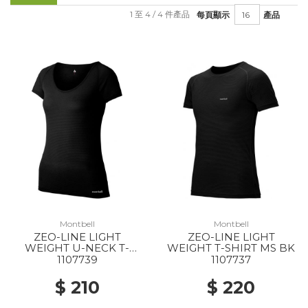
1 至 4 / 4 件產品
每頁顯示
產品
Montbell
Montbell
ZEO-LINE LIGHT
ZEO-LINE LIGHT
WEIGHT U-NECK T-
WEIGHT T-SHIRT MS BK
SHIRT WS BK
1107739
1107737
$ 210
$ 220