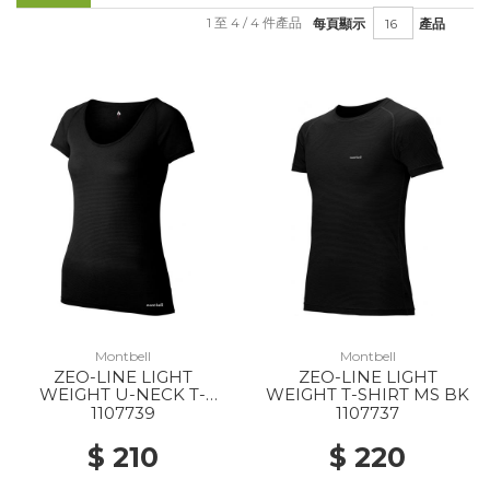
1 至 4 / 4 件產品
每頁顯示
產品
Montbell
Montbell
ZEO-LINE LIGHT
ZEO-LINE LIGHT
WEIGHT U-NECK T-
WEIGHT T-SHIRT MS BK
SHIRT WS BK
1107739
1107737
$ 210
$ 220