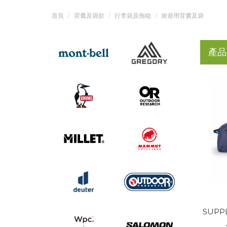
首頁
背囊及袋款
行李袋及拖喼
旅遊用背囊及袋
產品
SUPPL