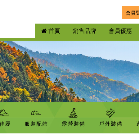
會員
首頁
銷售品牌
會員優惠
鞋履
服裝配飾
露營裝備
戶外裝備