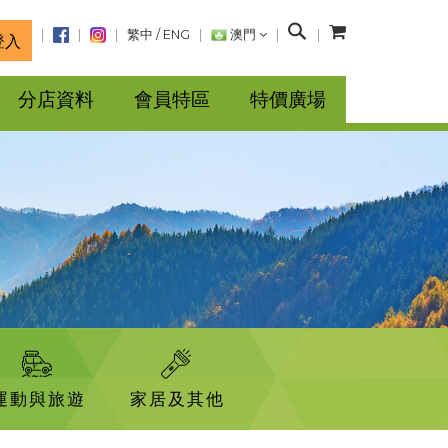
搜
繁中
/
ENG
澳門
登入
尋
分店資料
會員特區
特價廣場
運動與旅遊
家居及其他