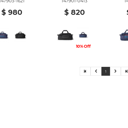
147903-1621
147901-0413
1
$ 980
$ 820
10% Off
1