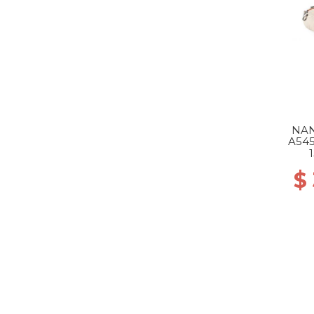
NAN
A54
$