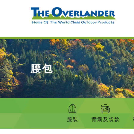
腰包
服裝
背囊及袋款