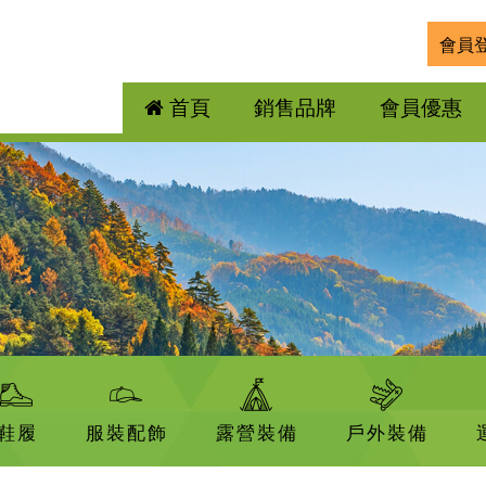
會員
首頁
銷售品牌
會員優惠
鞋履
服裝配飾
露營裝備
戶外裝備