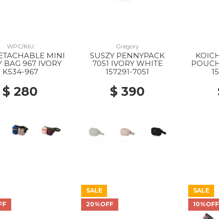
WPC/KIU
Gregory
ETACHABLE MINI
SUSZY PENNYPACK
KOICH
 BAG 967 IVORY
7051 IVORY WHITE
POUCH 
K534-967
157291-7051
1
$ 280
$ 390
SALE
SALE
FF
20%OFF
10%OF