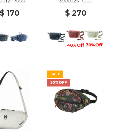
00121-7000
3900325-7000
$ 170
$ 270
30% Off
40% Off
SALE
50%OFF