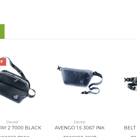
FF
Deuter
Deuter
AY 2 7000 BLACK
AVENGO 1.5 3067 INK
BELT