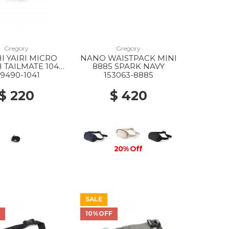
Gregory
Gregory
I YAIRI MICRO
NANO WAISTPACK MINI
TAILMATE 1041
8885 SPARK NAVY
BLACK
59490-1041
153063-8885
$ 220
$ 420
20% Off
SALE
F
10%OFF