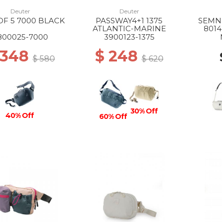
Deuter
Deuter
F 5 7000 BLACK
PASSWAY4+1 1375
SEMN
ATLANTIC-MARINE
801
800025-7000
3900123-1375
 348
$ 248
$ 580
$ 620
30% Off
40% Off
60% Off