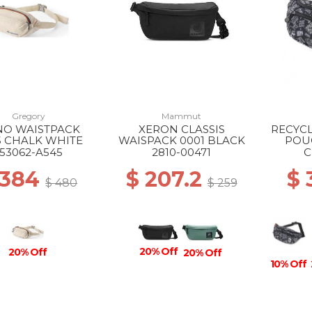
Gregory
Mammut
O WAISTPACK
XERON CLASSIS
RECYCL
5 CHALK WHITE
WAISPACK 0001 BLACK
POUC
153062-A545
2810-00471
C
 384
$ 207.2
$
$ 480
$ 259
20% Off
20% Off
20% Off
10% Off