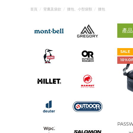
首頁
背囊及袋款
腰包、小型袋類
腰包
產品
SALE
10%O
PASSW