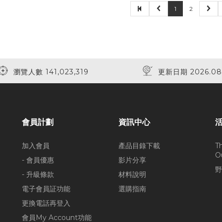
1
2
瀏覽人數 141,023,319
更新日期 2026.08
會員計劃
資訊中心
加入會員
產品目錄下載
T
O
- 會員優惠
影片分享
野
- 升級條款
材料說明
電子會員証功能
選購指南
更換電話再登入
會員My Account功能