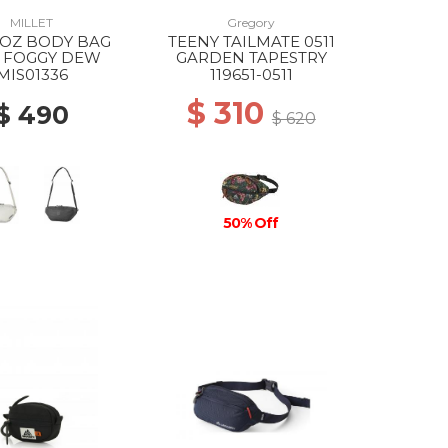
MILLET
Gregory
OZ BODY BAG
TEENY TAILMATE 0511
4 FOGGY DEW
GARDEN TAPESTRY
MIS01336
119651-0511
$ 310
$ 490
$ 620
50% Off