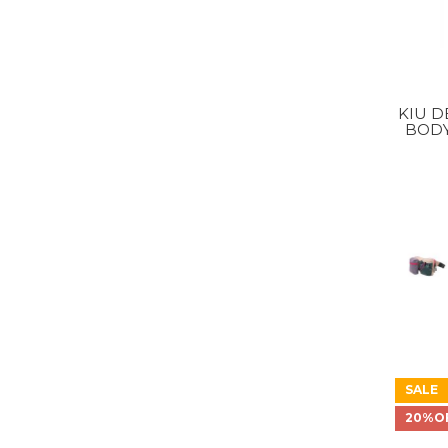
KIU D
BODY
SALE
20%O