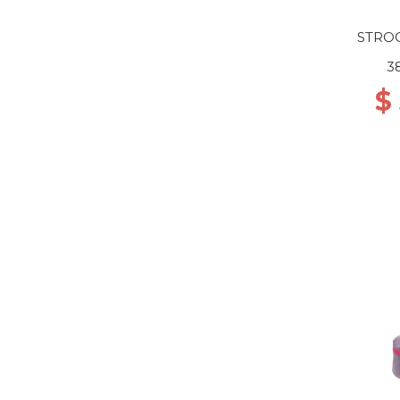
STROO
3
$