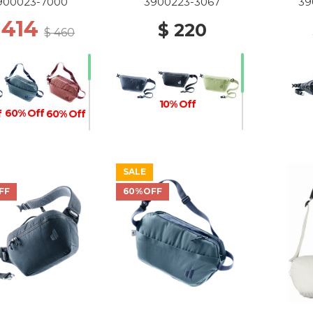
900023-7000
3900223-3067
39
 414
$ 220
$ 460
10% Off
60% Off
f
60% Off
SALE
10% Off
20% Off
f
FF
60%OFF
10% Off