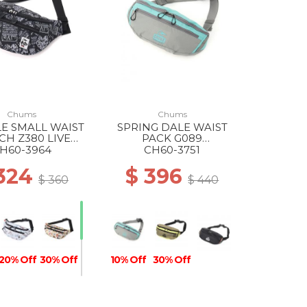
Chums
Chums
E SMALL WAIST
SPRING DALE WAIST
H Z380 LIVE
PACK G089
HOUSE
GRAY/TURQUOISE
H60-3964
CH60-3751
 324
$ 396
$ 360
$ 440
20% Off
30% Off
10% Off
30% Off