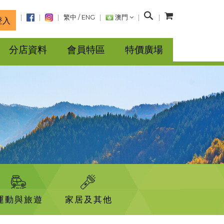
搜
繁中
/
ENG
澳門
登入
尋
分店資料
會員特區
特價廣場
運動與旅遊
家居及其他