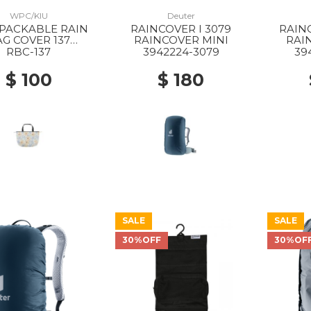
WPC/KIU
Deuter
RAINCOVER I 3079
RAINC
G COVER 137
RAINCOVER MINI
RAI
LOWER WALL
RBC-137
3942224-3079
39
ORANGE
$ 100
$ 180
SALE
SALE
30%OFF
30%OF