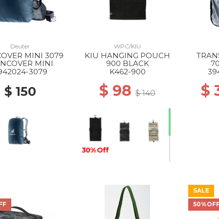
Deuter
WPC/KIU
OVER MINI 3079
KIU HANGING POUCH
TRAN
INCOVER MINI
900 BLACK
7
942024-3079
K462-900
39
$ 98
$
$ 150
$ 140
30% Off
SALE
FF
50%OF