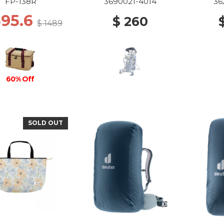
FP-138R
3690021-4014
36
595.6
$ 260
$ 1489
60% Off
SOLD OUT