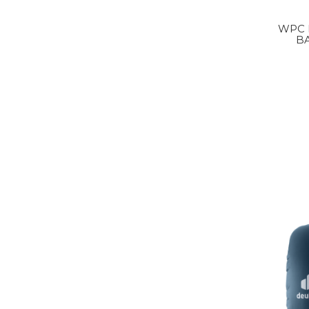
WPC PACKABLE RAIN
BA
F