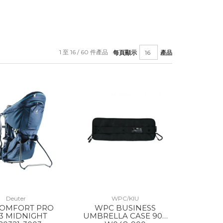
1 至 16 / 60 件產品
每頁顯示
產品
Deuter
WPC/KIU
COMFORT PRO
WPC BUSINESS
3 MIDNIGHT
UMBRELLA CASE 900