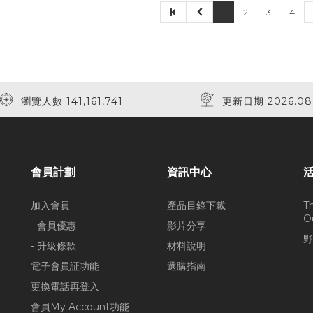
1
2
3
4
瀏覽人數 141,161,741
更新日期 2026.08
會員計劃
資訊中心
加入會員
產品目錄下載
T
O
- 會員優惠
影片分享
野
- 升級條款
材料說明
電子會員証功能
選購指南
更換電話再登入
會員My Account功能