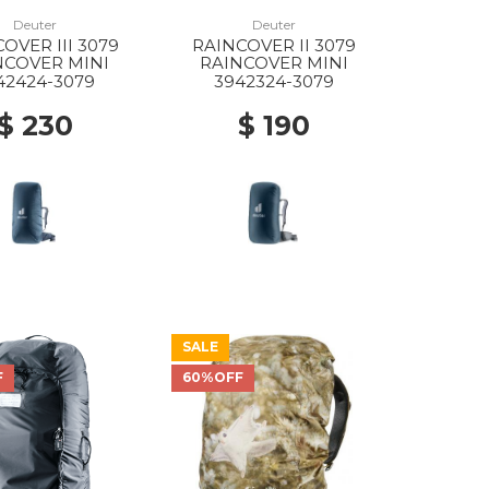
Deuter
Deuter
OVER III 3079
RAINCOVER II 3079
NCOVER MINI
RAINCOVER MINI
42424-3079
3942324-3079
$ 230
$ 190
SALE
F
60%OFF