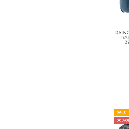
RAINC
RA
3
SALE
30%O