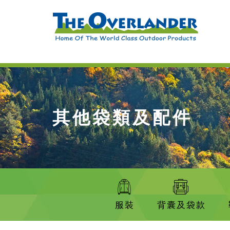
其他袋類及配件
服裝
背囊及袋款