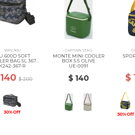
WPC/KIU
CAPTAIN STAG
C
U 600D SOFT
MONTE MINI COOLER
SPOR
ER BAG 5L 367
BOX 5.5 OLIVE
SIERRA
K242-367-R
UE-0091
 140
$
$ 140
$ 200
30% Off
50% Off