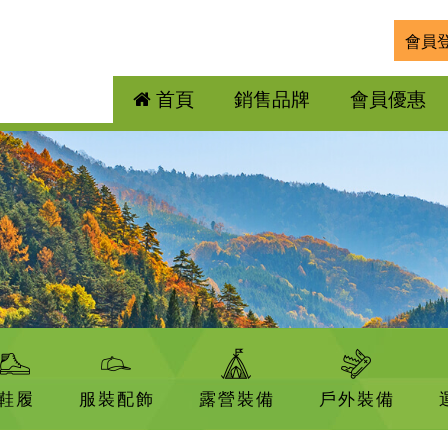
會員
首頁
銷售品牌
會員優惠
鞋履
服裝配飾
露營裝備
戶外裝備