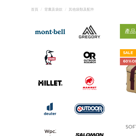
首頁
背囊及袋款
其他袋類及配件
產品
SALE
60%O
SOF