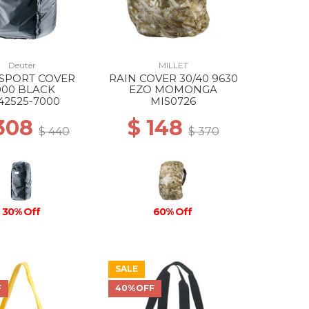
Deuter
MILLET
SPORT COVER
RAIN COVER 30/40 9630
000 BLACK
EZO MOMONGA
42525-7000
MIS0726
 308
$ 148
$ 440
$ 370
30% Off
60% Off
SALE
F
40%OFF