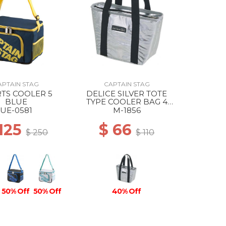
APTAIN STAG
CAPTAIN STAG
TS COOLER 5
DELICE SILVER TOTE
BLUE
TYPE COOLER BAG 4
LITERS --
UE-0581
M-1856
 125
$ 66
$ 250
$ 110
50% Off
50% Off
40% Off