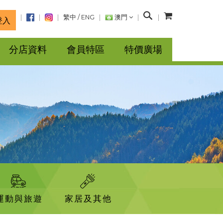
搜
繁中
/
ENG
澳門
登入
尋
分店資料
會員特區
特價廣場
運動與旅遊
家居及其他