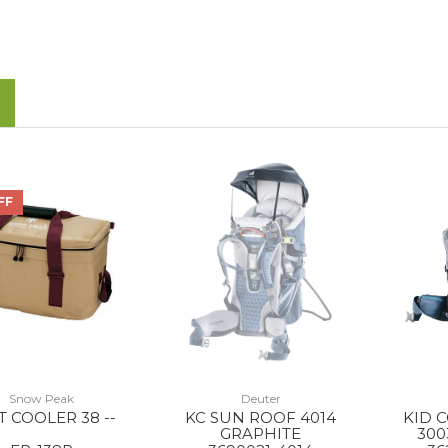
FF
Snow Peak
Deuter
T COOLER 38 --
KC SUN ROOF 4014
KID 
GRAPHITE
300