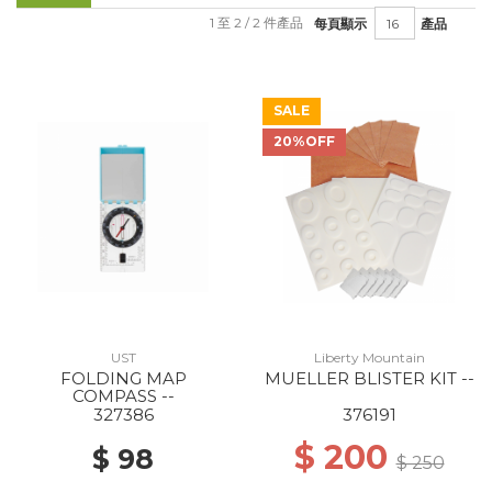
1 至 2 / 2 件產品
每頁顯示
產品
SALE
20%OFF
UST
Liberty Mountain
FOLDING MAP
MUELLER BLISTER KIT --
COMPASS --
327386
376191
$ 200
$ 98
$ 250