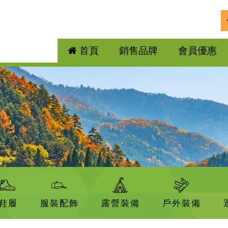
首頁
銷售品牌
會員優惠
鞋履
服裝配飾
露營裝備
戶外裝備