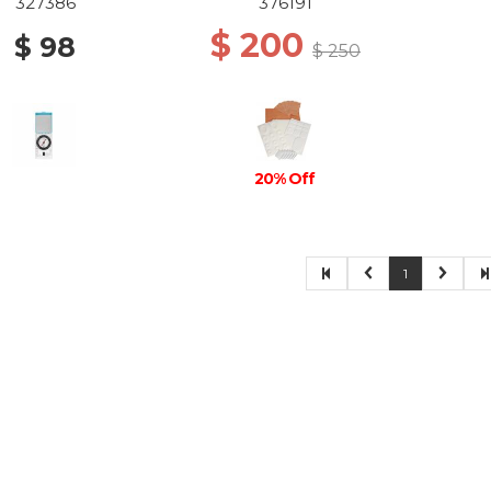
327386
376191
$ 200
$ 98
$ 250
20% Off
1