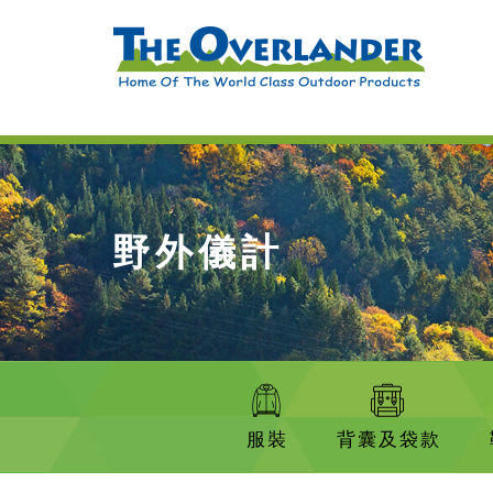
野外儀計
服裝
背囊及袋款