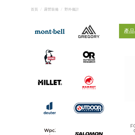
首頁
露營裝備
野外儀計
產品
F