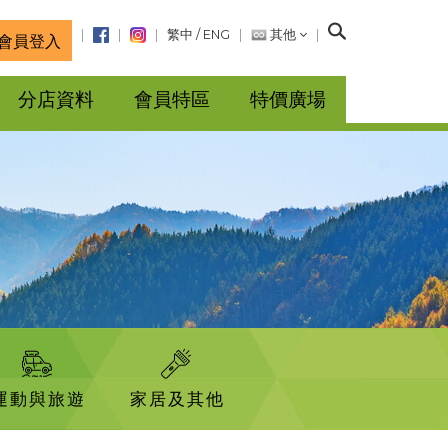
搜
繁中
/
ENG
其他
會員登入
尋
分店資料
會員特區
特價廣場
運動與旅遊
家居及其他