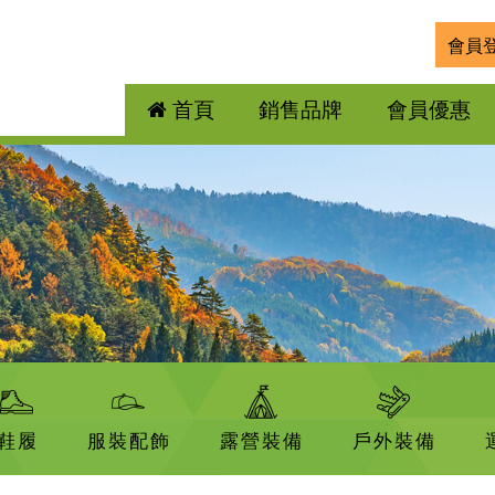
會員
首頁
銷售品牌
會員優惠
鞋履
服裝配飾
露營裝備
戶外裝備