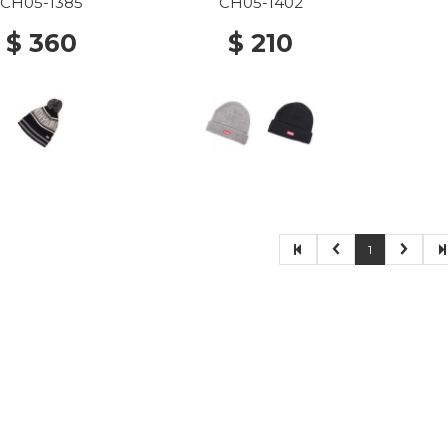
CH05-1385
CH05-1402
$ 360
$ 210
1