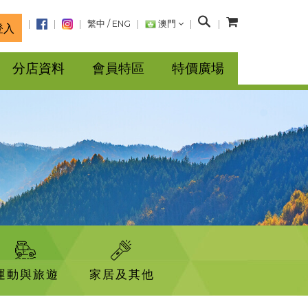
搜
繁中
/
ENG
澳門
登入
尋
分店資料
會員特區
特價廣場
運動與旅遊
家居及其他