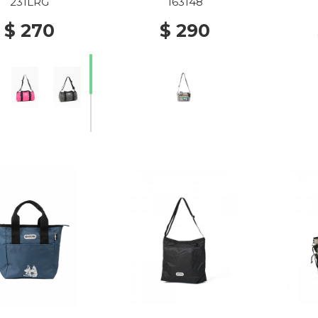
OLID BEIGE
231LRG
163148
$ 270
$ 290