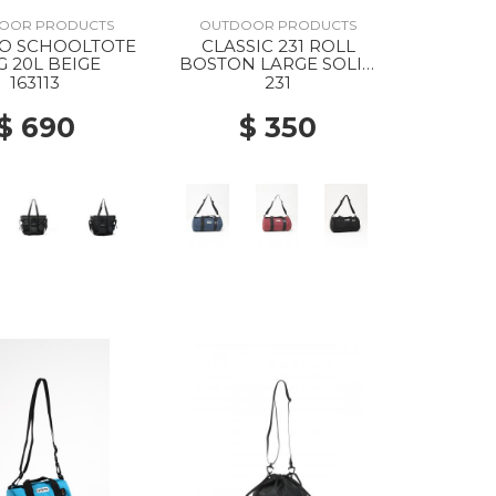
OOR PRODUCTS
OUTDOOR PRODUCTS
TO SCHOOLTOTE
CLASSIC 231 ROLL
G 20L BEIGE
BOSTON LARGE SOLID
NAVY
163113
231
$ 690
$ 350