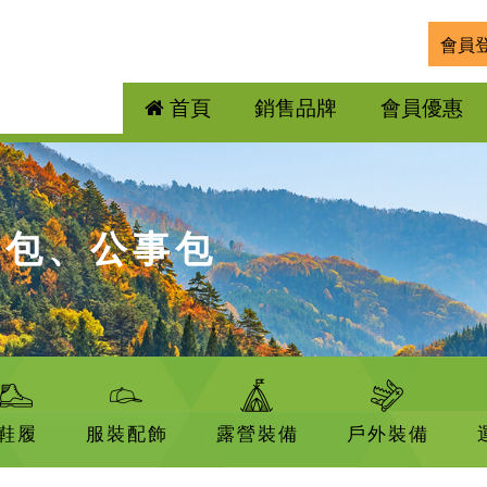
會員
首頁
銷售品牌
會員優惠
提包、公事包
鞋履
服裝配飾
露營裝備
戶外裝備