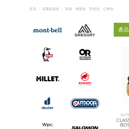
首頁
背囊及袋款
肩袋、桶形袋、手提包、公事包
產品
OUT
CLAS
BO