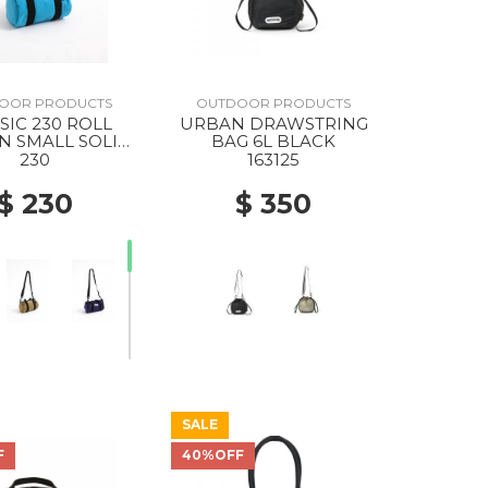
OOR PRODUCTS
OUTDOOR PRODUCTS
SIC 230 ROLL
URBAN DRAWSTRING
N SMALL SOLID
BAG 6L BLACK
SKYBLUE
230
163125
$ 230
$ 350
SALE
F
40%OFF