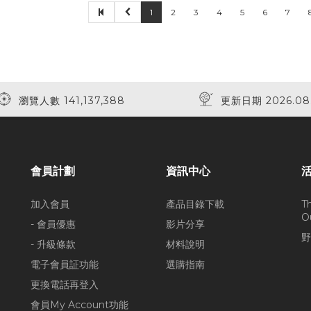
1
2
3
4
5
6
7
瀏覽人數 141,137,388
更新日期 2026.08
會員計劃
資訊中心
加入會員
產品目錄下載
T
O
- 會員優惠
影片分享
野
- 升級條款
材料說明
電子會員証功能
選購指南
更換電話再登入
會員My Account功能