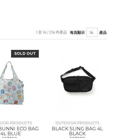
1 至 16 / 216 件產品
每頁顯示
產品
SOLD OUT
OOR PRODUCTS
OUTDOOR PRODUCTS
BUNNI ECO BAG
BLACK SLING BAG 4L
14L BLUE
BLACK