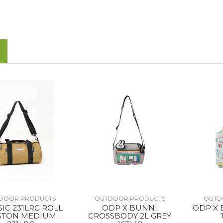
DOOR PRODUCTS
OUTDOOR PRODUCTS
OUTD
SIC 231LRG ROLL
ODP X BUNNI
ODP X 
STON MEDIUM
CROSSBODY 2L GREY