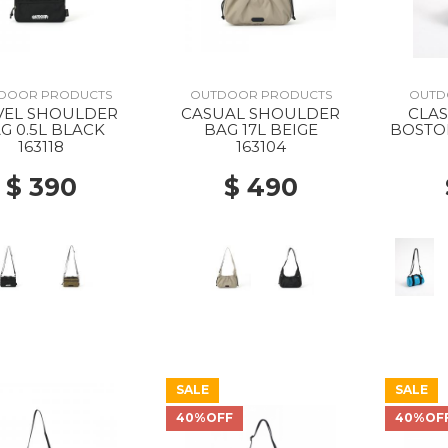
DOOR PRODUCTS
OUTDOOR PRODUCTS
OUTD
VEL SHOULDER
CASUAL SHOULDER
CLAS
G 0.5L BLACK
BAG 17L BEIGE
BOSTO
163118
163104
$ 390
$ 490
SALE
SALE
40%OFF
40%OF