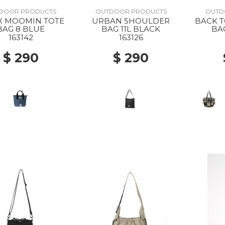
DOOR PRODUCTS
OUTDOOR PRODUCTS
OUTD
X MOOMIN TOTE
URBAN SHOULDER
BACK 
BAG 8 BLUE
BAG 11L BLACK
BA
163142
163126
$ 290
$ 290