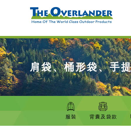
肩袋、桶形袋、手
服裝
背囊及袋款