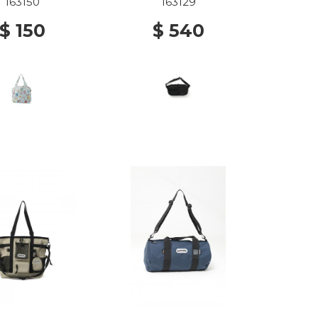
163150
163129
$ 150
$ 540