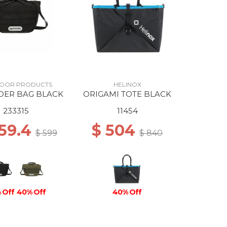
OOR PRODUCTS
HELINOX
DER BAG BLACK
ORIGAMI TOTE BLACK
233315
11454
359.4
$ 504
$ 599
$ 840
 Off
40% Off
40% Off