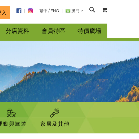
搜
繁中
/
ENG
澳門
登入
尋
分店資料
會員特區
特價廣場
運動與旅遊
家居及其他