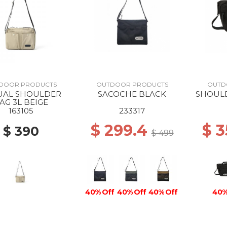
DOOR PRODUCTS
OUTDOOR PRODUCTS
OUTD
UAL SHOULDER
SACOCHE BLACK
SHOUL
AG 3L BEIGE
163105
233317
$ 299.4
$ 
$ 390
$ 499
40% Off
40% Off
40% Off
40%