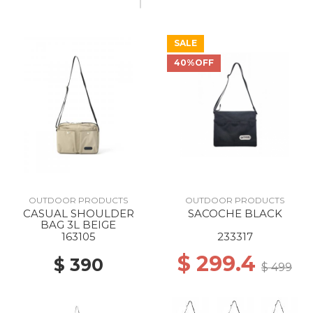
SALE
40%OFF
OUTDOOR PRODUCTS
OUTDOOR PRODUCTS
CASUAL SHOULDER
SACOCHE BLACK
BAG 3L BEIGE
163105
233317
$ 299.4
$ 390
$ 499