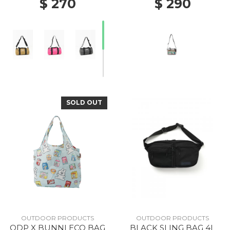
$ 270
$ 290
SOLD OUT
OUTDOOR PRODUCTS
OUTDOOR PRODUCTS
ODP X BUNNI ECO BAG
BLACK SLING BAG 4L