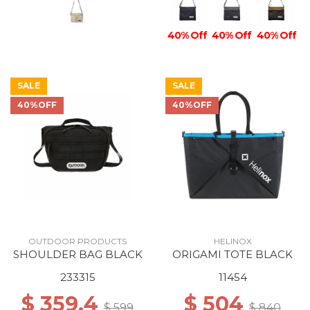
40% Off
40% Off
40% Off
SALE
SALE
40%OFF
40%OFF
OUTDOOR PRODUCTS
HELINOX
SHOULDER BAG BLACK
ORIGAMI TOTE BLACK
233315
11454
$ 359.4
$ 504
$ 599
$ 840