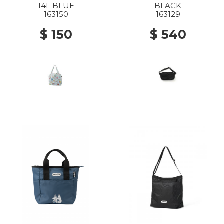
14L BLUE
BLACK
163150
163129
$ 150
$ 540