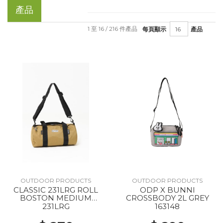
產品
1 至 16 / 216 件產品
每頁顯示
產品
OUTDOOR PRODUCTS
OUTDOOR PRODUCTS
CLASSIC 231LRG ROLL
ODP X BUNNI
BOSTON MEDIUM
CROSSBODY 2L GREY
SOLID BEIGE
231LRG
163148