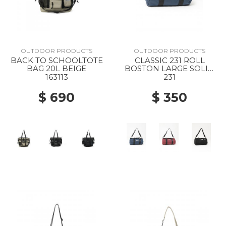
OUTDOOR PRODUCTS
OUTDOOR PRODUCTS
BACK TO SCHOOLTOTE
CLASSIC 231 ROLL
BAG 20L BEIGE
BOSTON LARGE SOLID
NAVY
163113
231
$ 690
$ 350