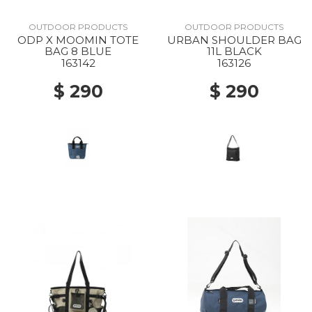
OUTDOOR PRODUCTS
OUTDOOR PRODUCTS
ODP X MOOMIN TOTE
URBAN SHOULDER BAG
BAG 8 BLUE
11L BLACK
163142
163126
$ 290
$ 290