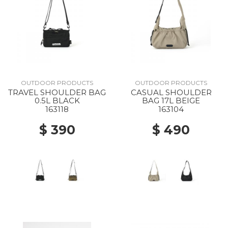
OUTDOOR PRODUCTS
OUTDOOR PRODUCTS
TRAVEL SHOULDER BAG
CASUAL SHOULDER
0.5L BLACK
BAG 17L BEIGE
163118
163104
$ 390
$ 490