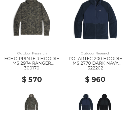
Outdoor Research
Outdoor Research
ECHO PRINTED HOODIE
POLARTEC 200 HOODIE
MS 2974 RANGER
MS 2770 DARK NAVY
GREEN GRANITE PRINT
HEATHER
300170
322202
$ 570
$ 960