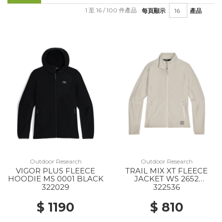
1 至 16 / 100 件產品
每頁顯示
產品
Outdoor Research
Outdoor Research
VIGOR PLUS FLEECE
TRAIL MIX XT FLEECE
HOODIE MS 0001 BLACK
JACKET WS 2652
OYSTER
322029
322536
$ 1190
$ 810