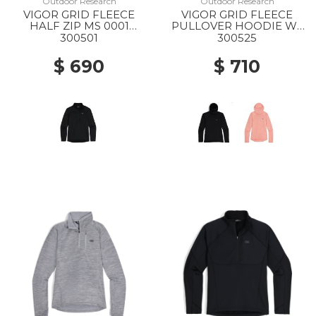
Outdoor Research
Outdoor Research
VIGOR GRID FLEECE
VIGOR GRID FLEECE
HALF ZIP MS 0001
PULLOVER HOODIE WS
BLACK
0001 BLACK
300501
300525
$ 690
$ 710