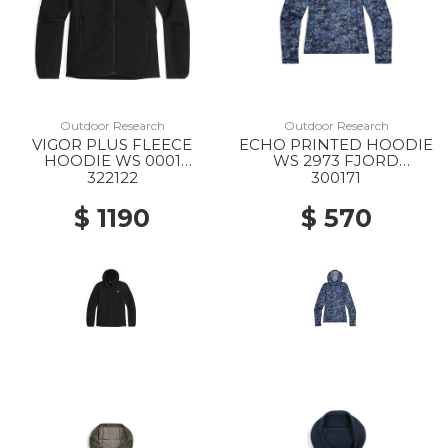
Outdoor Research
Outdoor Research
VIGOR PLUS FLEECE
ECHO PRINTED HOODIE
HOODIE WS 0001
WS 2973 FJORD
BLACK
GRANITE PRINT
322122
300171
$ 1190
$ 570