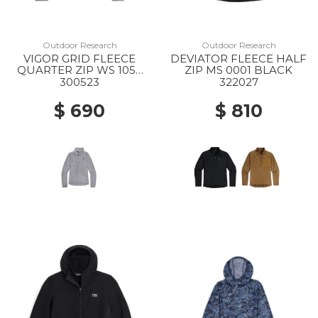
Outdoor Research
Outdoor Research
VIGOR GRID FLEECE
DEVIATOR FLEECE HALF
QUARTER ZIP WS 1050
ZIP MS 0001 BLACK
GREY HEATHER
300523
322027
$ 690
$ 810