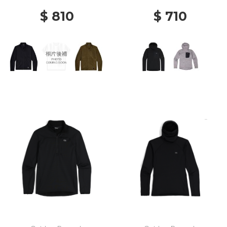
$ 810
$ 710