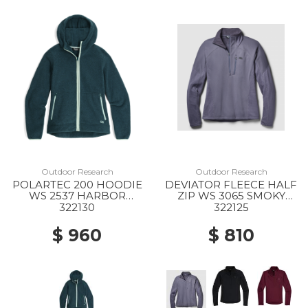
Outdoor Research
Outdoor Research
POLARTEC 200 HOODIE
DEVIATOR FLEECE HALF
WS 2537 HARBOR
ZIP WS 3065 SMOKY
HEATHER
QUARTZ
322130
322125
$ 960
$ 810