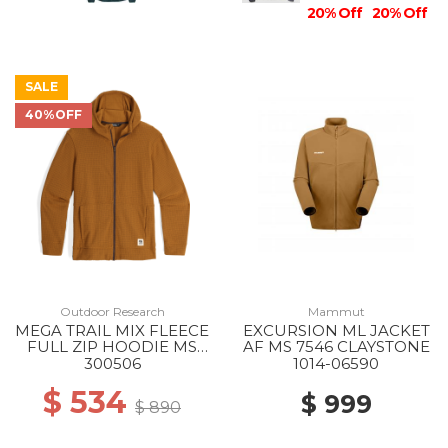
20% Off
20% Off
SALE
40%OFF
Outdoor Research
Mammut
MEGA TRAIL MIX FLEECE
EXCURSION ML JACKET
FULL ZIP HOODIE MS
AF MS 7546 CLAYSTONE
2442 BRONZE
300506
1014-06590
$ 534
$ 999
$ 890