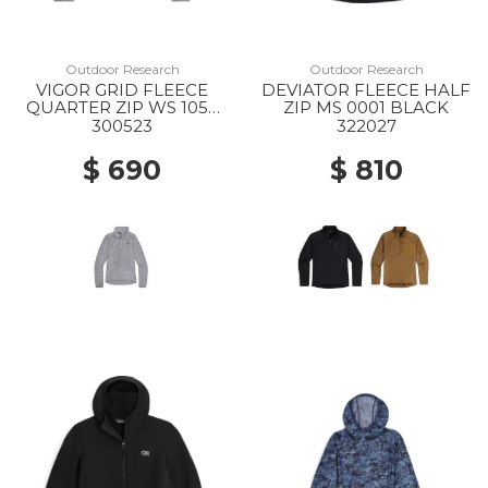
Outdoor Research
Outdoor Research
VIGOR GRID FLEECE
DEVIATOR FLEECE HALF
QUARTER ZIP WS 1050
ZIP MS 0001 BLACK
GREY HEATHER
300523
322027
$ 690
$ 810