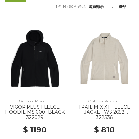
1 至 16 / 99 件產品
每頁顯示
產品
Outdoor Research
Outdoor Research
VIGOR PLUS FLEECE
TRAIL MIX XT FLEECE
HOODIE MS 0001 BLACK
JACKET WS 2652
OYSTER
322029
322536
$ 1190
$ 810