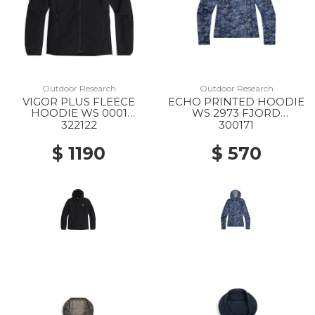
Outdoor Research
Outdoor Research
VIGOR PLUS FLEECE
ECHO PRINTED HOODIE
HOODIE WS 0001
WS 2973 FJORD
BLACK
GRANITE PRINT
322122
300171
$ 1190
$ 570