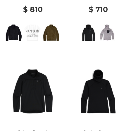
$ 810
$ 710