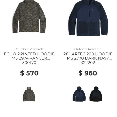
Outdoor Research
Outdoor Research
ECHO PRINTED HOODIE
POLARTEC 200 HOODIE
MS 2974 RANGER
MS 2770 DARK NAVY
GREEN GRANITE PRINT
HEATHER
300170
322202
$ 570
$ 960