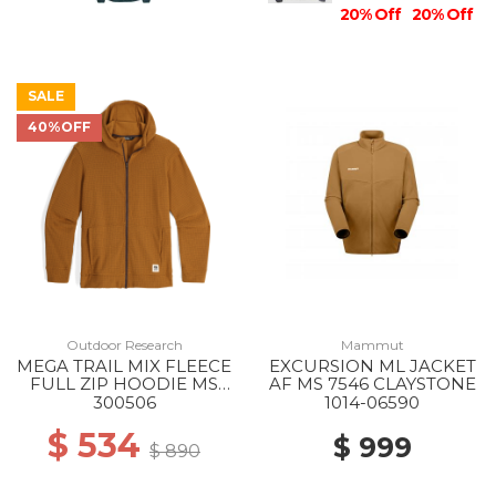
20% Off
20% Off
SALE
40%OFF
Outdoor Research
Mammut
MEGA TRAIL MIX FLEECE
EXCURSION ML JACKET
FULL ZIP HOODIE MS
AF MS 7546 CLAYSTONE
2442 BRONZE
300506
1014-06590
$ 534
$ 999
$ 890