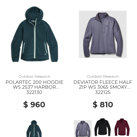
Outdoor Research
Outdoor Research
POLARTEC 200 HOODIE
DEVIATOR FLEECE HALF
WS 2537 HARBOR
ZIP WS 3065 SMOKY
HEATHER
QUARTZ
322130
322125
$ 960
$ 810