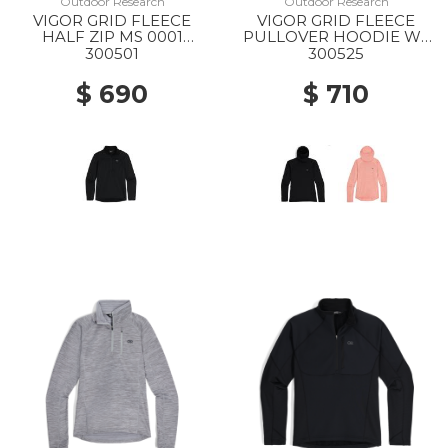
Outdoor Research
Outdoor Research
VIGOR GRID FLEECE
VIGOR GRID FLEECE
HALF ZIP MS 0001
PULLOVER HOODIE WS
BLACK
0001 BLACK
300501
300525
$ 690
$ 710