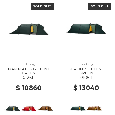
SOLD OUT
SOLD OUT
Hilleberg
Hilleberg
NAMMATJ 3 GT TENT
KERON 3 GT TENT
GREEN
GREEN
012611
010611
$ 10860
$ 13040