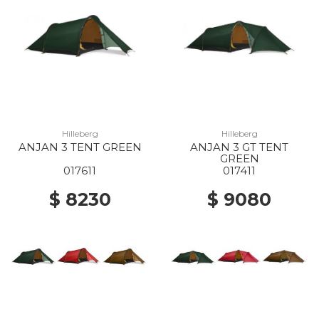
Hilleberg
Hilleberg
ANJAN 3 TENT GREEN
ANJAN 3 GT TENT
GREEN
017611
017411
$ 8230
$ 9080