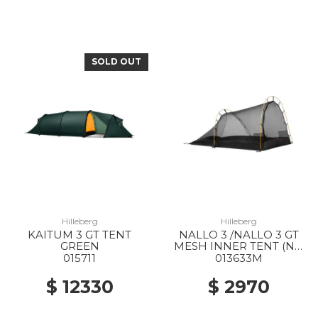
SOLD OUT
Hilleberg
Hilleberg
KAITUM 3 GT TENT
NALLO 3 /NALLO 3 GT
GREEN
MESH INNER TENT (NO
POLES) --
015711
013633M
$ 12330
$ 2970