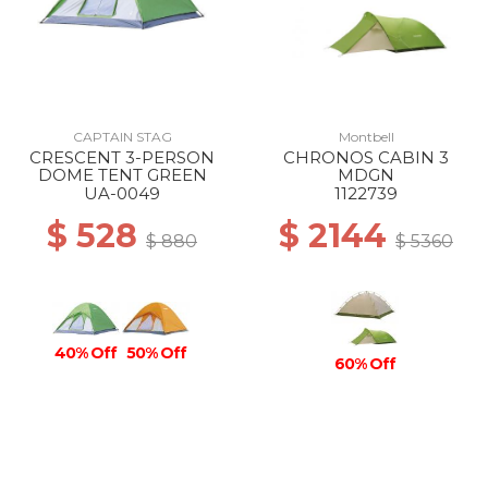
CAPTAIN STAG
Montbell
CRESCENT 3-PERSON
CHRONOS CABIN 3
DOME TENT GREEN
MDGN
UA-0049
1122739
$ 528
$ 2144
$ 880
$ 5360
40% Off
50% Off
60% Off