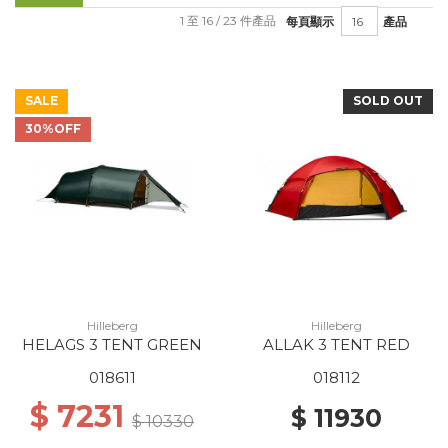
1 至 16 / 23 件產品
每頁顯示
產品
SALE
SOLD OUT
30%OFF
Hilleberg
Hilleberg
HELAGS 3 TENT GREEN
ALLAK 3 TENT RED
018611
018112
$ 7231
$ 11930
$ 10330