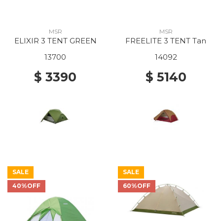
MSR
MSR
ELIXIR 3 TENT GREEN
FREELITE 3 TENT Tan
13700
14092
$ 3390
$ 5140
SALE
SALE
40%OFF
60%OFF