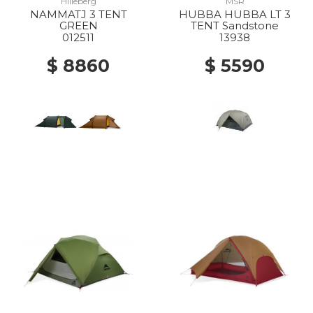
Hilleberg
MSR
NAMMATJ 3 TENT
HUBBA HUBBA LT 3
GREEN
TENT Sandstone
012511
13938
$ 8860
$ 5590