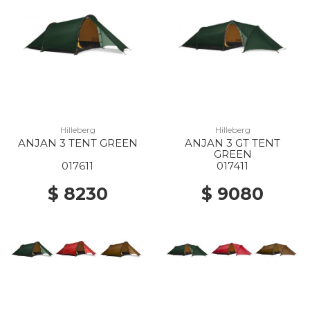
Hilleberg
Hilleberg
ANJAN 3 TENT GREEN
ANJAN 3 GT TENT
GREEN
017611
017411
$ 8230
$ 9080