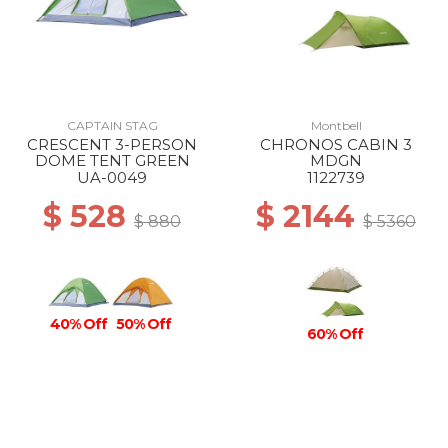
CAPTAIN STAG
Montbell
CRESCENT 3-PERSON
CHRONOS CABIN 3
DOME TENT GREEN
MDGN
UA-0049
1122739
$ 528
$ 2144
$ 880
$ 5360
40% Off
50% Off
60% Off