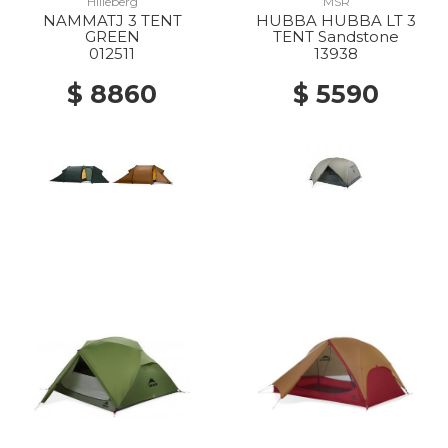
Hilleberg
MSR
NAMMATJ 3 TENT
HUBBA HUBBA LT 3
GREEN
TENT Sandstone
012511
13938
$ 8860
$ 5590