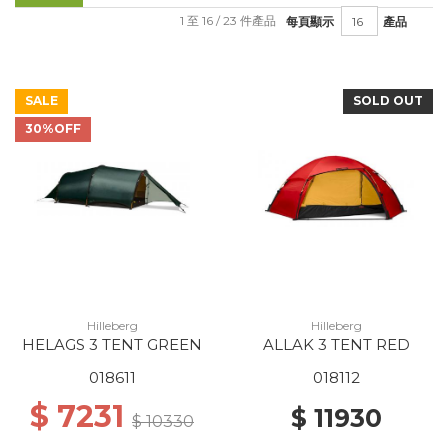
1 至 16 / 23 件產品
每頁顯示
產品
SALE
SOLD OUT
30%OFF
Hilleberg
Hilleberg
HELAGS 3 TENT GREEN
ALLAK 3 TENT RED
018611
018112
$ 7231
$ 11930
$ 10330