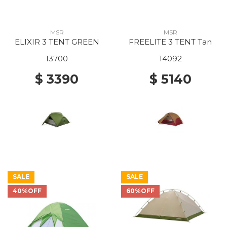
MSR
MSR
ELIXIR 3 TENT GREEN
FREELITE 3 TENT Tan
13700
14092
$ 3390
$ 5140
SALE
SALE
40%OFF
60%OFF