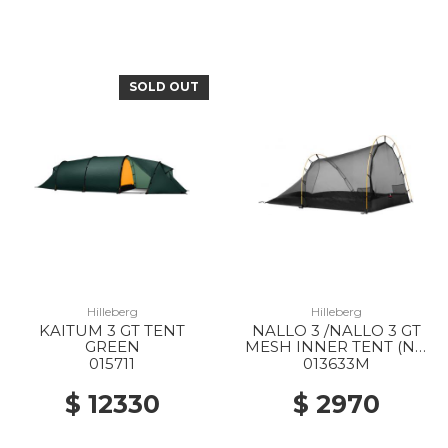
SOLD OUT
Hilleberg
Hilleberg
KAITUM 3 GT TENT
NALLO 3 /NALLO 3 GT
GREEN
MESH INNER TENT (NO
POLES) --
015711
013633M
$ 12330
$ 2970