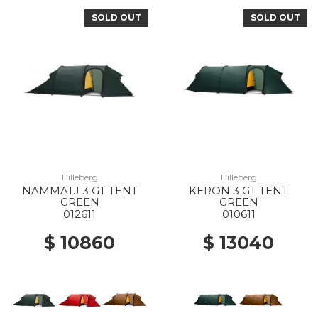
SOLD OUT
SOLD OUT
Hilleberg
Hilleberg
NAMMATJ 3 GT TENT
KERON 3 GT TENT
GREEN
GREEN
012611
010611
$ 10860
$ 13040