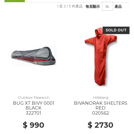
1 至 3 / 3 件產品
每頁顯示
產品
SOLD OUT
Outdoor Research
Hilleberg
BUG XT BIVY 0001
BIVANORAK SHELTERS
BLACK
RED
322701
020562
$ 990
$ 2730