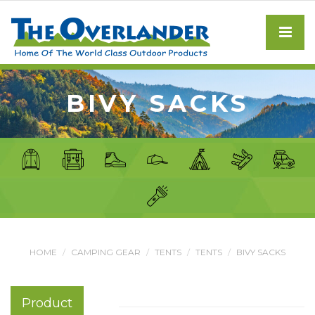
BIVY SACKS
HOME
CAMPING GEAR
TENTS
TENTS
BIVY SACKS
Product