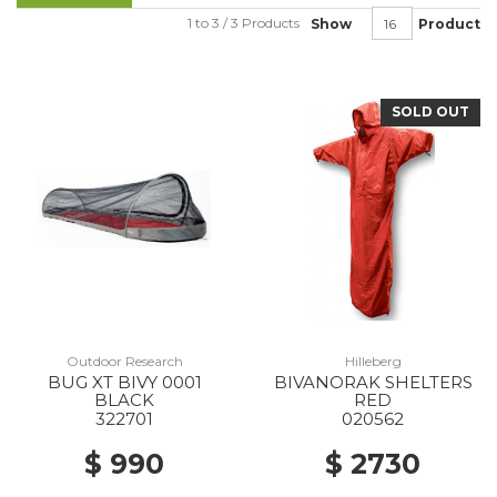
1 to 3 / 3 Products
Show
Product
SOLD OUT
Outdoor Research
Hilleberg
BUG XT BIVY 0001
BIVANORAK SHELTERS
BLACK
RED
322701
020562
$ 990
$ 2730