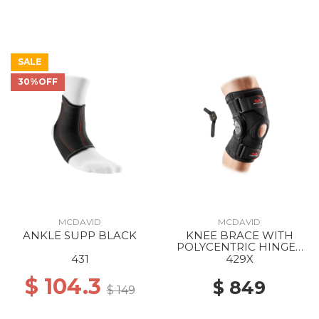
SALE
30%OFF
MCDAVID
MCDAVID
ANKLE SUPP BLACK
KNEE BRACE WITH
POLYCENTRIC HINGES
AND CROSS STRAPS
431
429X
BLACK
$ 104.3
$ 849
$ 149