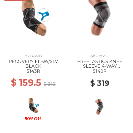
MCDAVID
MCDAVID
RECOVERY ELBW/SLV
FREELASTICS KNEE
BLACK
SLEEVE 4-WAY
SEAMLESS ELASTIC
5143R
5140R
BLACK
$ 159.5
$ 319
$ 319
50% Off