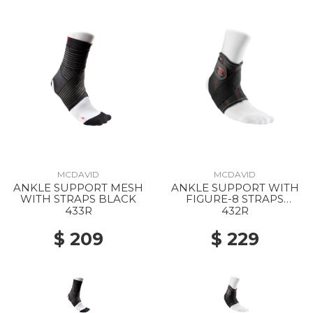
MCDAVID
MCDAVID
ANKLE SUPPORT MESH
ANKLE SUPPORT WITH
WITH STRAPS BLACK
FIGURE-8 STRAPS
BLACK
433R
432R
$ 209
$ 229