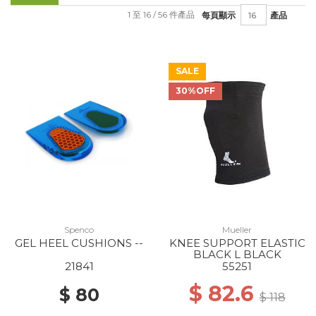
1 至 16 / 56 件產品
每頁顯示
產品
SALE
30%OFF
Spenco
Mueller
GEL HEEL CUSHIONS --
KNEE SUPPORT ELASTIC
BLACK L BLACK
21841
55251
$ 82.6
$ 80
$ 118