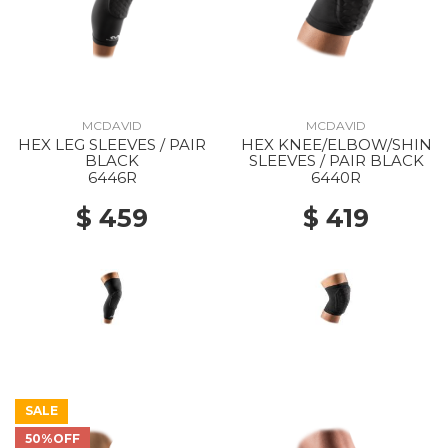
MCDAVID
MCDAVID
HEX LEG SLEEVES / PAIR
HEX KNEE/ELBOW/SHIN
BLACK
SLEEVES / PAIR BLACK
6446R
6440R
$ 459
$ 419
SALE
50%OFF