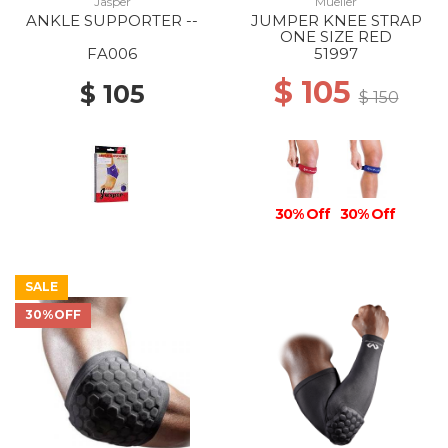
Jasper
Mueller
ANKLE SUPPORTER --
JUMPER KNEE STRAP
ONE SIZE RED
FA006
51997
$ 105
$ 105
$ 150
30% Off
30% Off
SALE
30%OFF