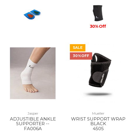
30% Off
SALE
30%OFF
Jasper
Mueller
ADJUSTIBLE ANKLE
WRIST SUPPORT WRAP
SUPPORTER --
BLACK
FA006A
4505