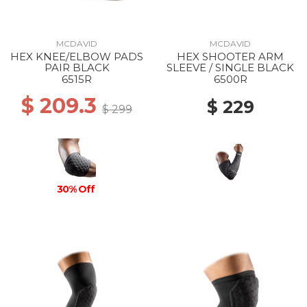
MCDAVID
MCDAVID
HEX KNEE/ELBOW PADS
HEX SHOOTER ARM
PAIR BLACK
SLEEVE / SINGLE BLACK
6515R
6500R
$ 209.3
$ 229
$ 299
30% Off