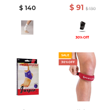
$ 91
$ 140
$ 130
30% Off
SALE
30%OFF