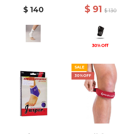
$ 91
$ 140
$ 130
30% Off
SALE
30%OFF