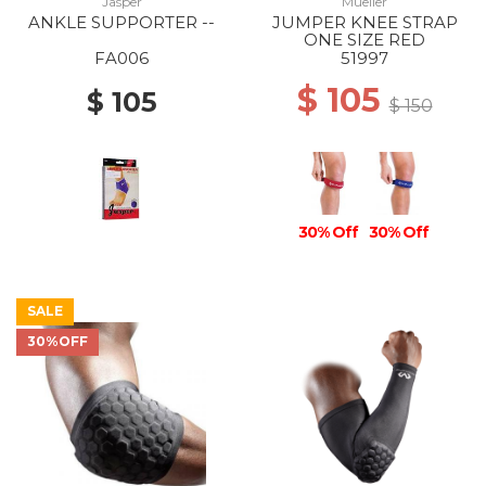
Jasper
Mueller
ANKLE SUPPORTER --
JUMPER KNEE STRAP
ONE SIZE RED
FA006
51997
$ 105
$ 105
$ 150
30% Off
30% Off
SALE
30%OFF