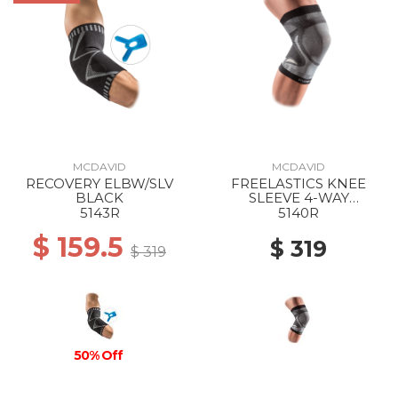
MCDAVID
MCDAVID
RECOVERY ELBW/SLV
FREELASTICS KNEE
BLACK
SLEEVE 4-WAY
SEAMLESS ELASTIC
5143R
5140R
BLACK
$ 159.5
$ 319
$ 319
50% Off