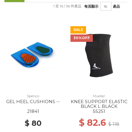
1 至 16 / 56 件產品
每頁顯示
產品
SALE
30%OFF
Spenco
Mueller
GEL HEEL CUSHIONS --
KNEE SUPPORT ELASTIC
BLACK L BLACK
21841
55251
$ 82.6
$ 80
$ 118