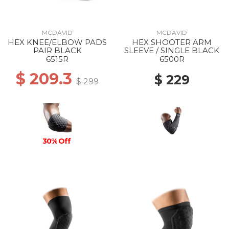
MCDAVID
MCDAVID
HEX KNEE/ELBOW PADS
HEX SHOOTER ARM
PAIR BLACK
SLEEVE / SINGLE BLACK
6515R
6500R
$ 209.3
$ 229
$ 299
30% Off