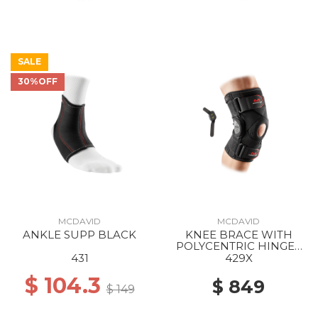
SALE
30%OFF
MCDAVID
MCDAVID
ANKLE SUPP BLACK
KNEE BRACE WITH
POLYCENTRIC HINGES
AND CROSS STRAPS
431
429X
BLACK
$ 104.3
$ 849
$ 149