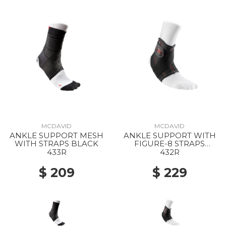
MCDAVID
MCDAVID
ANKLE SUPPORT MESH
ANKLE SUPPORT WITH
WITH STRAPS BLACK
FIGURE-8 STRAPS
BLACK
433R
432R
$ 209
$ 229