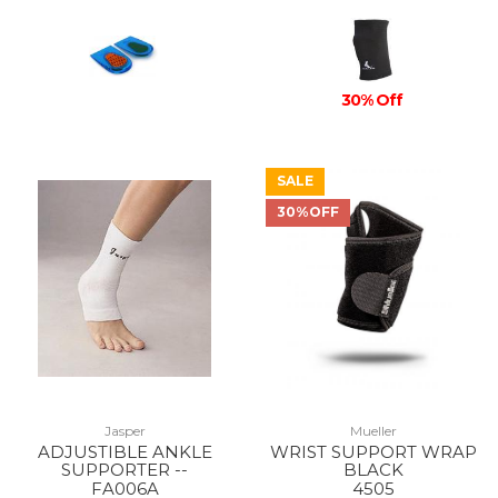
30% Off
SALE
30%OFF
Jasper
Mueller
ADJUSTIBLE ANKLE
WRIST SUPPORT WRAP
SUPPORTER --
BLACK
FA006A
4505