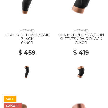
MCDAVID
MCDAVID
HEX LEG SLEEVES / PAIR
HEX KNEE/ELBOW/SHIN
BLACK
SLEEVES / PAIR BLACK
6446R
6440R
$ 459
$ 419
SALE
50%OFF