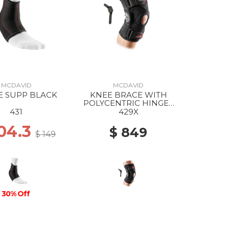
MCDAVID
MCDAVID
E SUPP BLACK
KNEE BRACE WITH
POLYCENTRIC HINGES
AND CROSS STRAPS
431
429X
BLACK
104.3
$ 849
$ 149
30% Off