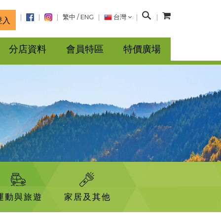
搜
繁中
/
ENG
台灣
登入
尋
分店資料
會員特區
特價廣場
運動與旅遊
家居及其他