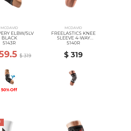
MCDAVID
MCDAVID
ELBW/SLV
FREELASTICS KNEE
BLACK
SLEEVE 4-WAY
SEAMLESS ELASTIC
5143R
5140R
BLACK
159.5
$ 319
$ 319
50% Off
F