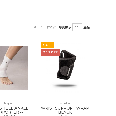
1 至 16 / 56 件產品
每頁顯示
產品
SALE
30%OFF
Jasper
Mueller
STIBLE ANKLE
WRIST SUPPORT WRAP
PPORTER --
BLACK