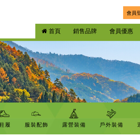
會員
首頁
銷售品牌
會員優惠
鞋履
服裝配飾
露營裝備
戶外裝備