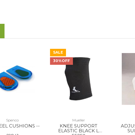
SALE
30%OFF
Spenco
Mueller
EEL CUSHIONS --
KNEE SUPPORT
ADJU
ELASTIC BLACK L
SU