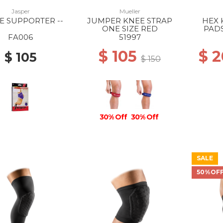
Jasper
Mueller
E SUPPORTER --
JUMPER KNEE STRAP
HEX
ONE SIZE RED
PADS
FA006
51997
$ 105
$ 
$ 105
$ 150
30% Off
30% Off
SALE
50%OF