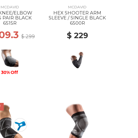
MCDAVID
MCDAVID
 KNEE/ELBOW
HEX SHOOTER ARM
 PAIR BLACK
SLEEVE / SINGLE BLACK
6515R
6500R
209.3
$ 229
$ 299
30% Off
F