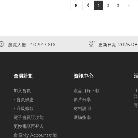
1
2
3
4
瀏覽人數 140,947,616
更新日期 2026.08
會員計劃
資訊中心
加入會員
產品目錄下載
T
O
- 會員優惠
影片分享
野
- 升級條款
材料說明
電子會員証功能
選購指南
更換電話再登入
會員My Account功能