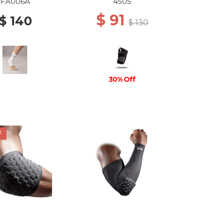
FA006A
4505
$ 91
$ 140
$ 130
30% Off
F