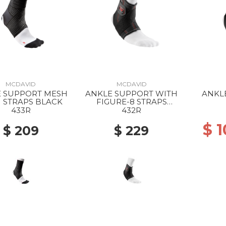
MCDAVID
MCDAVID
 SUPPORT MESH
ANKLE SUPPORT WITH
ANKL
 STRAPS BLACK
FIGURE-8 STRAPS
BLACK
433R
432R
$ 
$ 209
$ 229