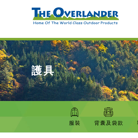
護具
服裝
背囊及袋款