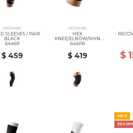
MCDAVID
MCDAVID
G SLEEVES / PAIR
HEX
RECOVERY 
BLACK
KNEE/ELBOW/SHIN
SLEEVES / PAIR BLACK
6446R
6440R
$ 
$ 459
$ 419
SALE
30%OF