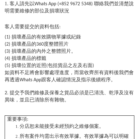
1. 客人請先以
聯絡我們並清楚說
Whats App
(
+852 9672 5348
)
明需要維修的部位及損壞狀況
客人需要提交的資料包括
:
損壞產品的有效購物單據或紀錄
(1)
損壞產品的
度整體照片
(2)
360
損壞產品的內外之整體照片。
(3)
損壞產品的標籤
(4)
損壞位置的近照
包括貨品之左及右面
(5)
(
)
如資料不足將會影響處理進度，而當收齊所有資料後我們會
再透過
跟客人確認情況及指示後續程序。
Whats
App
提交予我們維修及保養之貨品必須是已清洗、乾淨及沒有
2.
異味，並且已清除所有雜物。
重要事項
:
分店恕未能接受未經預約之維修個案。
所有案件均需出示有效單據。有效單據為可以明確