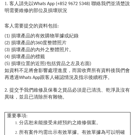
1. 客人請先以
聯絡我們並清楚說
Whats App
(
+852 9672 5348
)
明需要維修的部位及損壞狀況
客人需要提交的資料包括
:
損壞產品的有效購物單據或紀錄
(1)
損壞產品的
度整體照片
(2)
360
損壞產品的內外之整體照片。
(3)
損壞產品的標籤
(4)
損壞位置的近照
包括貨品之左及右面
(5)
(
)
如資料不足將會影響處理進度，而當收齊所有資料後我們會
再透過
跟客人確認情況及指示後續程序。
Whats
App
提交予我們維修及保養之貨品必須是已清洗、乾淨及沒有
2.
異味，並且已清除所有雜物。
重要事項
:
分店恕未能接受未經預約之維修個案。
所有案件均需出示有效單據。有效單據為可以明確