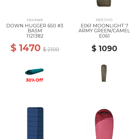
Montbell
REECHO
DOWN HUGGER 650 #3
E061 MOONLIGHT 7
BASM
ARMY GREEN/CAMEL
1121382
E061
$ 1470
$ 1090
$ 2100
30% Off