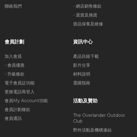
聯絡我們
- 網店銷售條款
- 退貨及換貨
貨品保養及維修
會員計劃
資訊中心
加入會員
產品目錄下載
- 會員優惠
影片分享
- 升級條款
材料說明
電子會員証功能
選購指南
更換電話再登入
會員My Account功能
活動及贊助
會員計劃條款
The Overlander Outdoor
會員通訊
Club
野外活動及機構連結