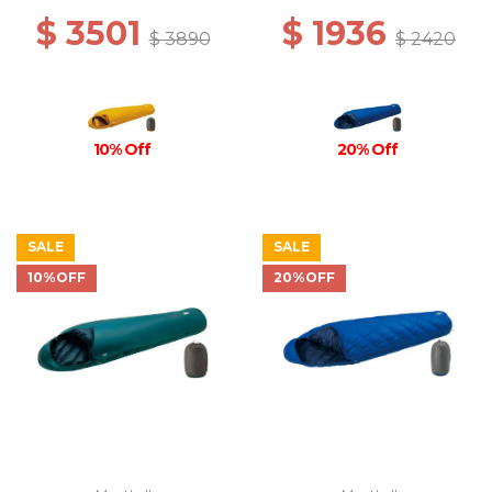
$ 3501
$ 1936
$ 3890
$ 2420
10% Off
20% Off
SALE
SALE
10%OFF
20%OFF