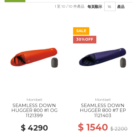
1 至 10 / 10 件產品
每頁顯示
產品
SALE
30%OFF
Montbell
Montbell
SEAMLESS DOWN
SEAMLESS DOWN
HUGGER 800 #1 OG
HUGGER 800 #7 EP
1121399
1121403
$ 1540
$ 4290
$ 2200