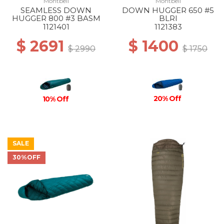
Montbell
Montbell
SEAMLESS DOWN
DOWN HUGGER 650 #5
HUGGER 800 #3 BASM
BLRI
1121401
1121383
$ 2691
$ 1400
$ 2990
$ 1750
20% Off
10% Off
SALE
30%OFF