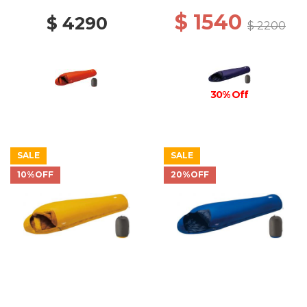
$ 1540
$ 4290
$ 2200
30% Off
SALE
SALE
10%OFF
20%OFF