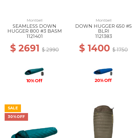
Montbell
Montbell
SEAMLESS DOWN
DOWN HUGGER 650 #5
HUGGER 800 #3 BASM
BLRI
1121401
1121383
$ 2691
$ 1400
$ 2990
$ 1750
20% Off
10% Off
SALE
30%OFF