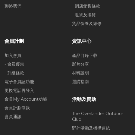
聯絡我們
- 網店銷售條款
- 退貨及換貨
貨品保養及維修
會員計劃
資訊中心
加入會員
產品目錄下載
- 會員優惠
影片分享
- 升級條款
材料說明
電子會員証功能
選購指南
更換電話再登入
會員My Account功能
活動及贊助
會員計劃條款
The Overlander Outdoor
會員通訊
Club
野外活動及機構連結