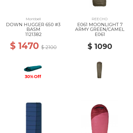
Montbell
REECHO
DOWN HUGGER 650 #3
E061 MOONLIGHT 7
BASM
ARMY GREEN/CAMEL
1121382
E061
$ 1470
$ 1090
$ 2100
30% Off