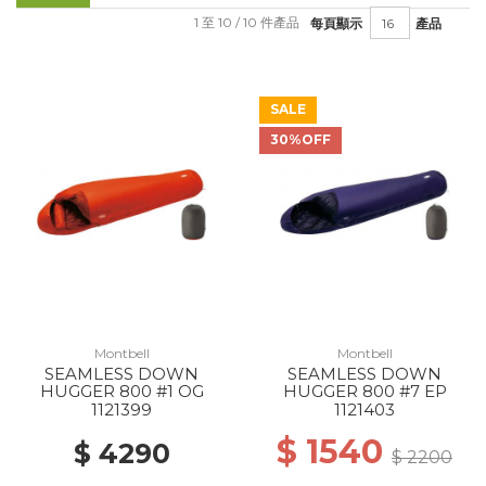
1 至 10 / 10 件產品
每頁顯示
產品
SALE
30%OFF
Montbell
Montbell
SEAMLESS DOWN
SEAMLESS DOWN
HUGGER 800 #1 OG
HUGGER 800 #7 EP
1121399
1121403
$ 1540
$ 4290
$ 2200