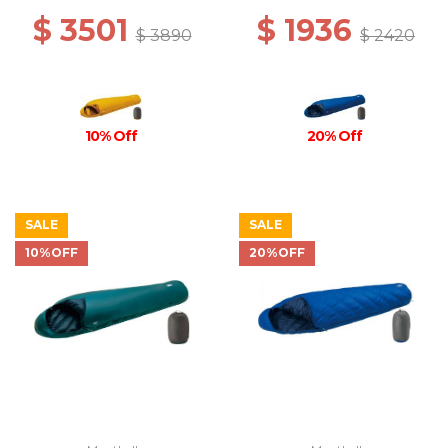
$ 3501
$ 1936
$ 3890
$ 2420
10% Off
20% Off
SALE
SALE
10%OFF
20%OFF