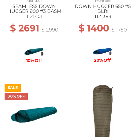
Montbell
Montbell
SEAMLESS DOWN
DOWN HUGGER 650 #5
HUGGER 800 #3 BASM
BLRI
1121401
1121383
$ 2691
$ 1400
$ 2990
$ 1750
20% Off
10% Off
SALE
30%OFF