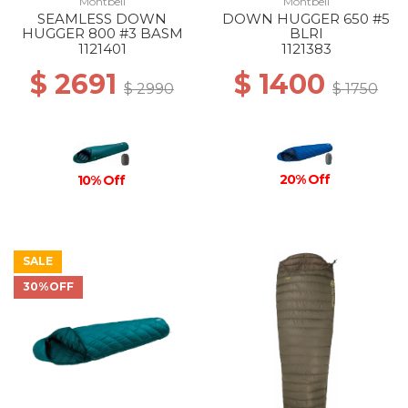
Montbell
Montbell
SEAMLESS DOWN
DOWN HUGGER 650 #5
HUGGER 800 #3 BASM
BLRI
1121401
1121383
$ 2691
$ 1400
$ 2990
$ 1750
20% Off
10% Off
SALE
30%OFF