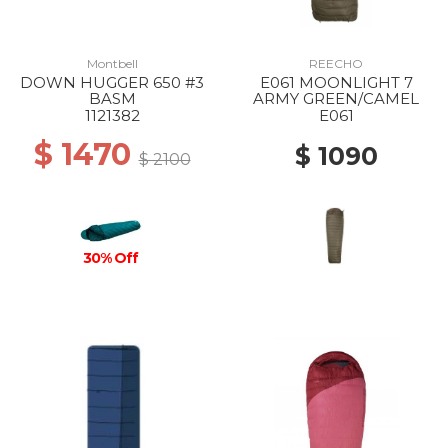
Montbell
REECHO
DOWN HUGGER 650 #3
E061 MOONLIGHT 7
BASM
ARMY GREEN/CAMEL
1121382
E061
$ 1470
$ 1090
$ 2100
30% Off