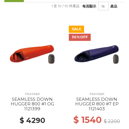
1 至 10 / 10 件產品
每頁顯示
產品
SALE
30%OFF
Montbell
Montbell
SEAMLESS DOWN
SEAMLESS DOWN
HUGGER 800 #1 OG
HUGGER 800 #7 EP
1121399
1121403
$ 1540
$ 4290
$ 2200