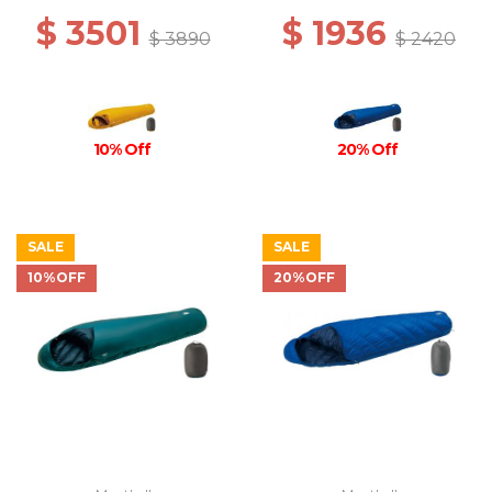
$ 3501
$ 1936
$ 3890
$ 2420
10% Off
20% Off
SALE
SALE
10%OFF
20%OFF