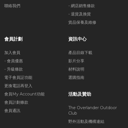
聯絡我們
- 網店銷售條款
- 退貨及換貨
貨品保養及維修
會員計劃
資訊中心
加入會員
產品目錄下載
- 會員優惠
影片分享
- 升級條款
材料說明
電子會員証功能
選購指南
更換電話再登入
會員My Account功能
活動及贊助
會員計劃條款
The Overlander Outdoor
會員通訊
Club
野外活動及機構連結