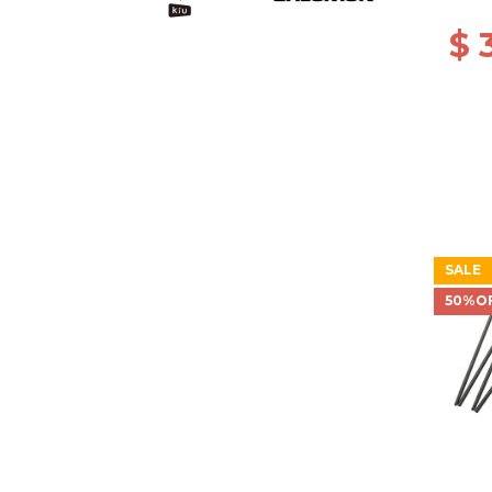
$ 
SALE
50%O