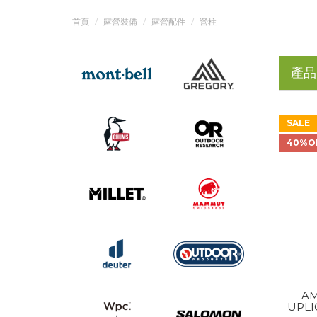
首頁
露營裝備
露營配件
營柱
產品
SALE
40%O
AM
UPLI