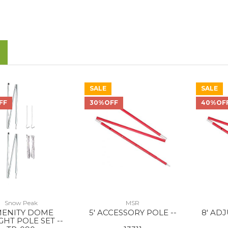
SALE
SALE
FF
30%OFF
40%OF
Snow Peak
MSR
ENITY DOME
5' ACCESSORY POLE --
8' AD
GHT POLE SET --