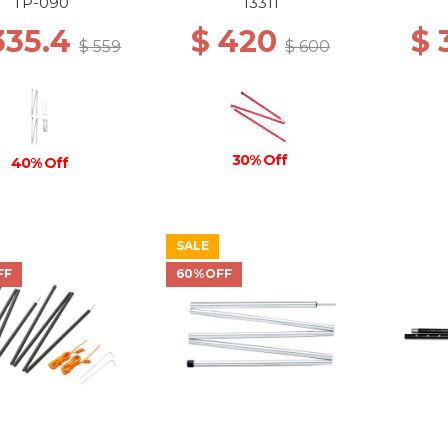
TP-090
13311
335.4
$ 420
$
$ 559
$ 600
30% Off
40% Off
SALE
FF
60%OFF