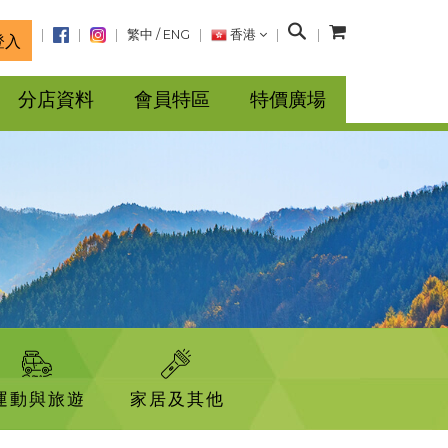
搜
繁中
/
ENG
香港
登入
尋
分店資料
會員特區
特價廣場
運動與旅遊
家居及其他