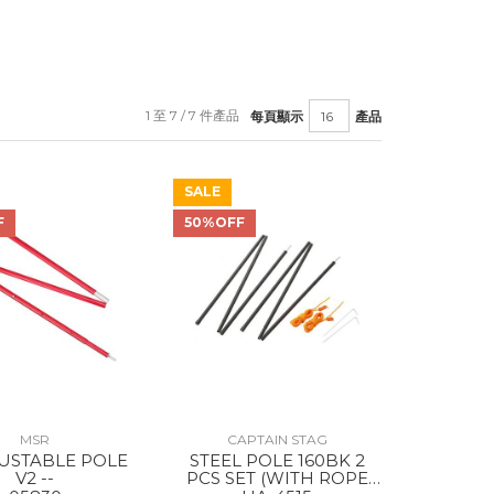
1 至 7 / 7 件產品
每頁顯示
產品
SALE
F
50%OFF
MSR
CAPTAIN STAG
JUSTABLE POLE
STEEL POLE 160BK 2
V2 --
PCS SET (WITH ROPE