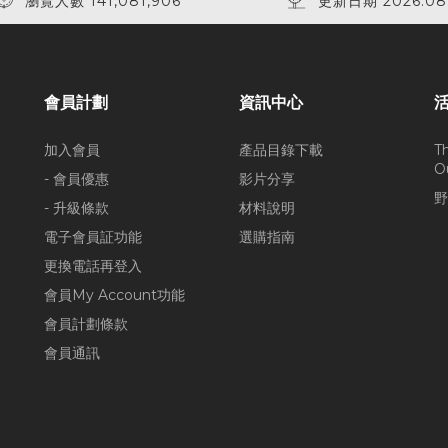
瀏覽人數 141,081,906
更新日期 2026.08
會員計劃
資訊中心
加入會員
產品目錄下載
T
O
- 會員優惠
影片分享
野
- 升級條款
材料說明
電子會員証功能
選購指南
更換電話再登入
會員My Account功能
會員計劃條款
會員通訊