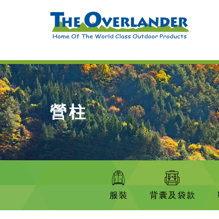
營柱
服裝
背囊及袋款