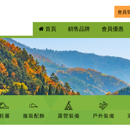
會員
首頁
銷售品牌
會員優惠
鞋履
服裝配飾
露營裝備
戶外裝備