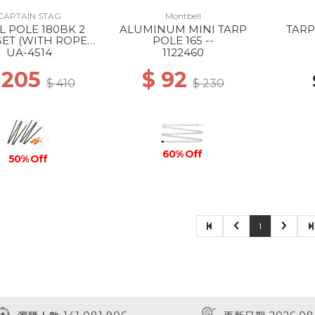
CAPTAIN STAG
Montbell
L POLE 180BK 2
ALUMINUM MINI TARP
TARP 
SET (WITH ROPE
POLE 165 --
AND PEG) --
UA-4514
1122460
 205
$ 92
$ 410
$ 230
60% Off
50% Off
1