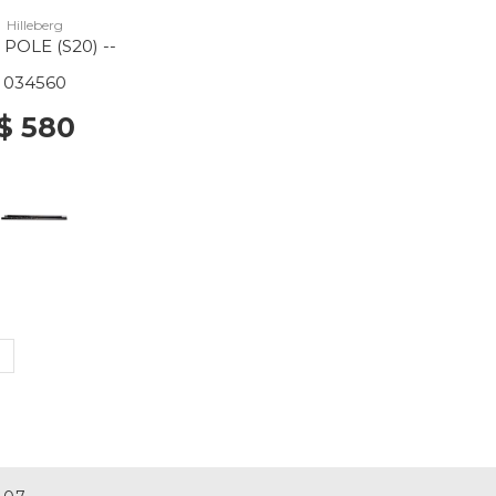
Hilleberg
POLE (S20) --
034560
$ 580