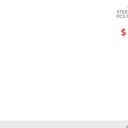
STEE
PCS 
$