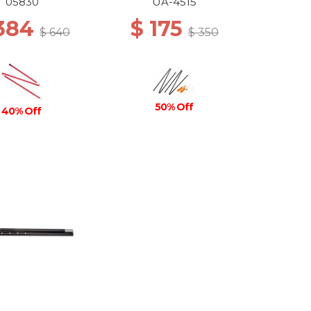
AND PEG) --
05830
UA-4515
 384
$ 175
$ 640
$ 350
50% Off
40% Off