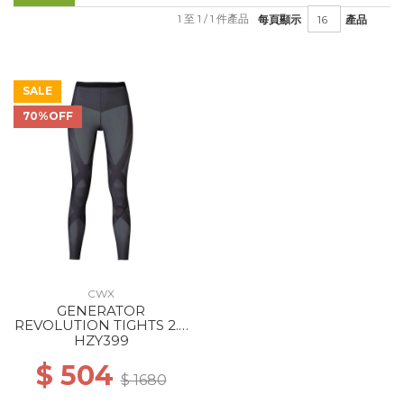
1 至 1 / 1 件產品
每頁顯示
產品
SALE
70%OFF
CWX
GENERATOR
REVOLUTION TIGHTS 2.0
WS GY
HZY399
$ 504
$ 1680