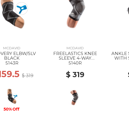
MCDAVID
MCDAVID
 ELBW/SLV
FREELASTICS KNEE
ANKLE
BLACK
SLEEVE 4-WAY
WITH 
SEAMLESS ELASTIC
5143R
5140R
BLACK
159.5
$ 319
$ 319
50% Off