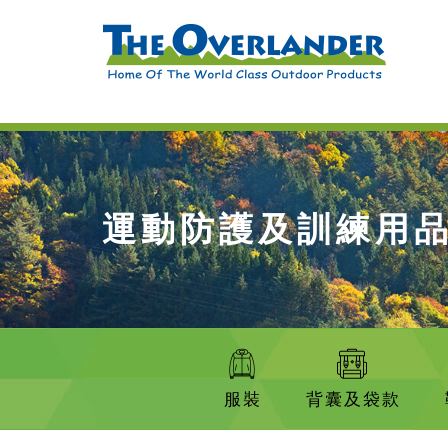
運動防護及訓練用
服裝
背囊及袋款