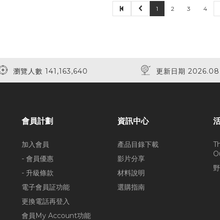
1
2
3
4
瀏覽人數 141,163,640
更新日期 2026.08
會員計劃
資訊中心
加入會員
產品目錄下載
T
O
- 會員優惠
影片分享
野
- 升級條款
材料說明
電子會員証功能
選購指南
更換電話再登入
會員My Account功能