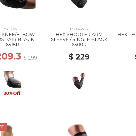
MCDAVID
MCDAVID
 KNEE/ELBOW
HEX SHOOTER ARM
HEX LEG
S PAIR BLACK
SLEEVE / SINGLE BLACK
6515R
6500R
209.3
$ 229
$ 299
30% Off
FF