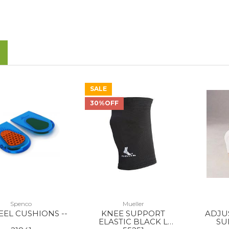
SALE
30%OFF
Spenco
Mueller
EEL CUSHIONS --
KNEE SUPPORT
ADJU
ELASTIC BLACK L
SU