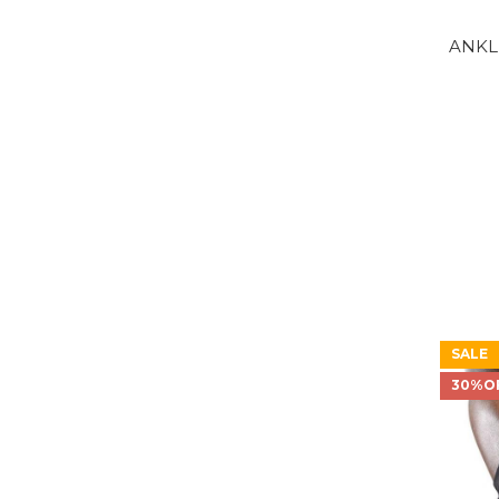
ANKL
SALE
30%O