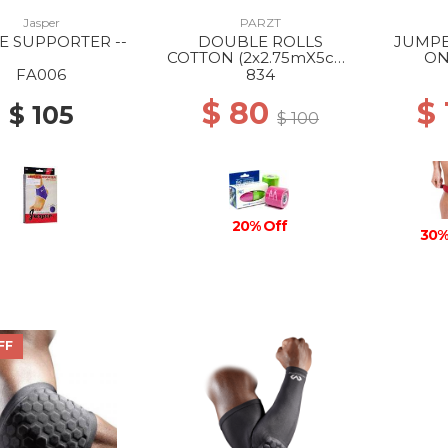
Jasper
PARZT
E SUPPORTER --
DOUBLE ROLLS
JUMPE
COTTON (2x2.75mX5cm)
ON
PINK APPLEGREEN
FA006
834
$ 80
$
$ 105
$ 100
20% Off
30%
FF