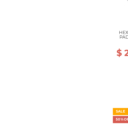
HEX
PAD
$ 
SALE
50%O