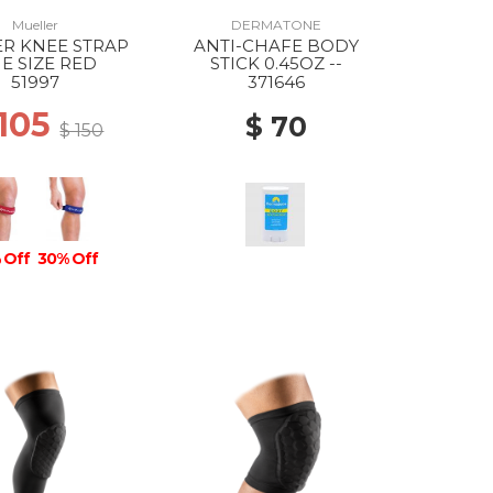
Mueller
DERMATONE
R KNEE STRAP
ANTI-CHAFE BODY
E SIZE RED
STICK 0.45OZ --
51997
371646
 105
$ 70
$ 150
 Off
30% Off