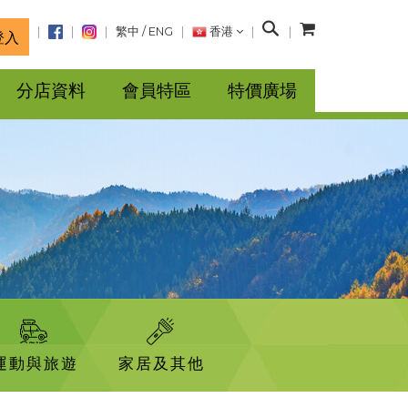
搜
繁中
/
ENG
香港
登入
尋
分店資料
會員特區
特價廣場
運動與旅遊
家居及其他