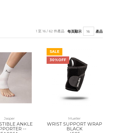
1 至 16 / 62 件產品
每頁顯示
產品
SALE
30%OFF
Jasper
Mueller
STIBLE ANKLE
WRIST SUPPORT WRAP
PPORTER --
BLACK