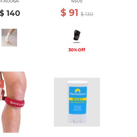
FA006A
4505
$ 91
$ 140
$ 130
30% Off
F