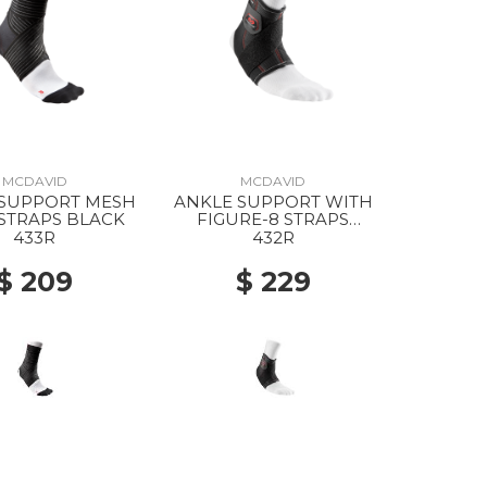
MCDAVID
MCDAVID
 SUPPORT MESH
ANKLE SUPPORT WITH
STRAPS BLACK
FIGURE-8 STRAPS
BLACK
433R
432R
$ 209
$ 229