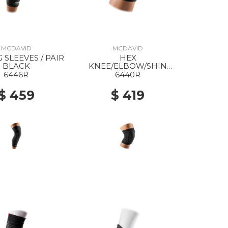
MCDAVID
MCDAVID
 SLEEVES / PAIR
HEX
BLACK
KNEE/ELBOW/SHIN
SLEEVES / PAIR BLACK
6446R
6440R
$ 459
$ 419