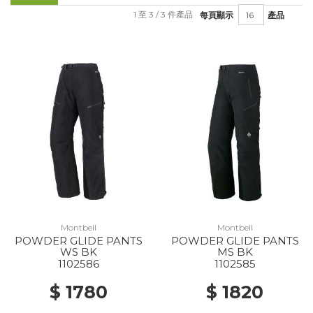
1 至 3 / 3 件產品
每頁顯示
產品
Montbell
Montbell
POWDER GLIDE PANTS
POWDER GLIDE PANTS
WS BK
MS BK
1102586
1102585
$ 1780
$ 1820