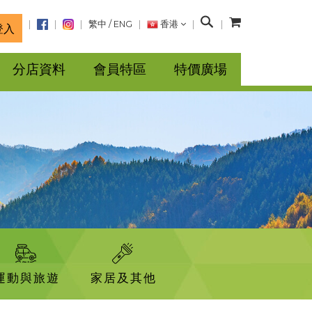
搜
繁中
/
ENG
香港
登入
尋
分店資料
會員特區
特價廣場
運動與旅遊
家居及其他