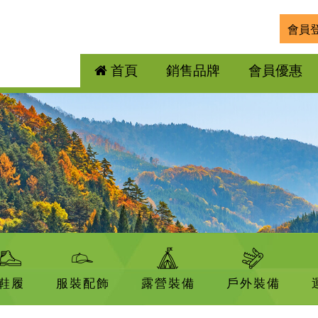
會員
首頁
銷售品牌
會員優惠
鞋履
服裝配飾
露營裝備
戶外裝備