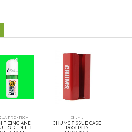
QUA PRO+TECH
Chums
NITIZING AND
CHUMS TISSUE CASE
ITO REPELLENT
R001 RED