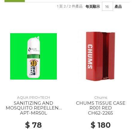
1 至 2 / 2 件產品
每頁顯示
產品
AQUA PRO+TECH
Chums
SANITIZING AND
CHUMS TISSUE CASE
MOSQUITO REPELLENT
R001 RED
SPRAY --
APT-MR50L
CH62-2265
$ 78
$ 180