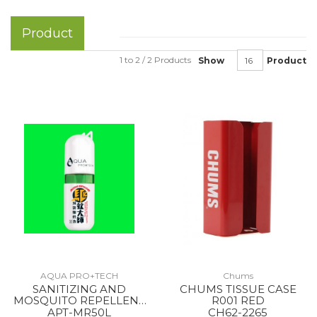
Product
1 to 2 / 2 Products
Show
Product
AQUA PRO+TECH
Chums
SANITIZING AND
CHUMS TISSUE CASE
MOSQUITO REPELLENT
R001 RED
SPRAY --
APT-MR50L
CH62-2265