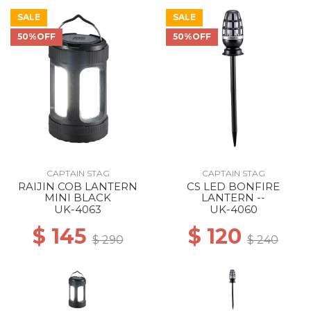
SALE
SALE
50%OFF
50%OFF
CAPTAIN STAG
CAPTAIN STAG
RAIJIN COB LANTERN
CS LED BONFIRE
MINI BLACK
LANTERN --
UK-4063
UK-4060
$ 145
$ 120
$ 290
$ 240