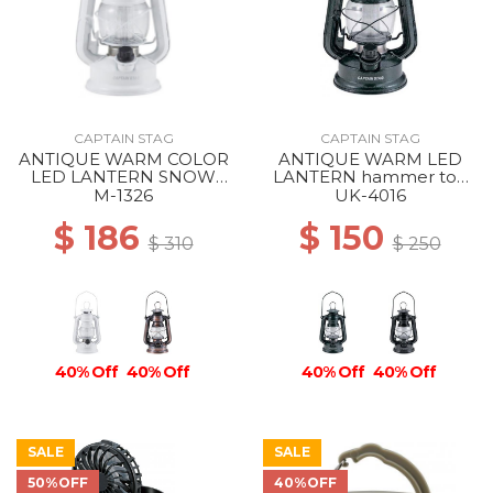
CAPTAIN STAG
CAPTAIN STAG
ANTIQUE WARM COLOR
ANTIQUE WARM LED
LED LANTERN SNOW
LANTERN hammer ton
WHITE
black
M-1326
UK-4016
$ 186
$ 150
$ 310
$ 250
40% Off
40% Off
40% Off
40% Off
SALE
SALE
50%OFF
40%OFF