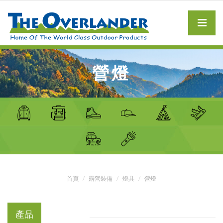
營燈
首頁
露營裝備
燈具
營燈
產品