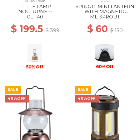
Snow Peak
UCO
LITTLE LAMP
SPROUT MINI LANTERN
NOCTURNE --
WITH MAGNETIC
LANYARD BLACK
GL-140
ML-SPROUT
$ 199.5
$ 60
$ 399
$ 150
60% Off
50% Off
SALE
SALE
40%OFF
40%OFF