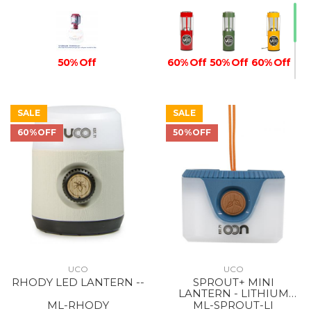
50% Off
60% Off
50% Off
60% Off
SALE
SALE
60%OFF
50%OFF
60% Off
UCO
UCO
RHODY LED LANTERN --
SPROUT+ MINI
LANTERN - LITHIUM
RECHARGEABLE BLUE
ML-RHODY
ML-SPROUT-LI