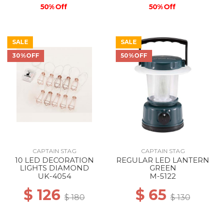
50% Off
50% Off
SALE
SALE
30%OFF
50%OFF
CAPTAIN STAG
CAPTAIN STAG
10 LED DECORATION
REGULAR LED LANTERN
LIGHTS DIAMOND
GREEN
UK-4054
M-5122
$ 126
$ 65
$ 180
$ 130