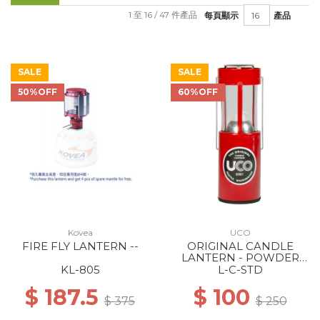
1 至 16 / 47 件產品
每頁顯示
產品
SALE
SALE
50%OFF
60%OFF
Kovea
UCO
FIRE FLY LANTERN --
ORIGINAL CANDLE
LANTERN - POWDER
COATED RED
KL-805
L-C-STD
$ 187.5
$ 100
$ 375
$ 250