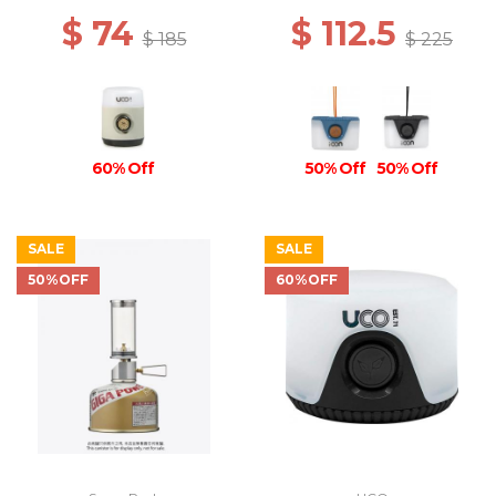
$ 74
$ 112.5
$ 185
$ 225
60% Off
50% Off
50% Off
SALE
SALE
50%OFF
60%OFF