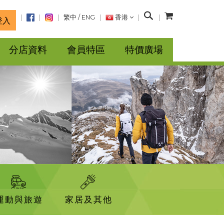
搜
繁中
/
ENG
香港
登入
尋
分店資料
會員特區
特價廣場
運動與旅遊
家居及其他