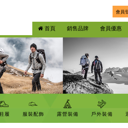
會員
首頁
銷售品牌
會員優惠
鞋履
服裝配飾
露營裝備
戶外裝備