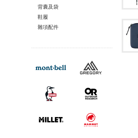
背囊及袋
鞋履
雜項配件