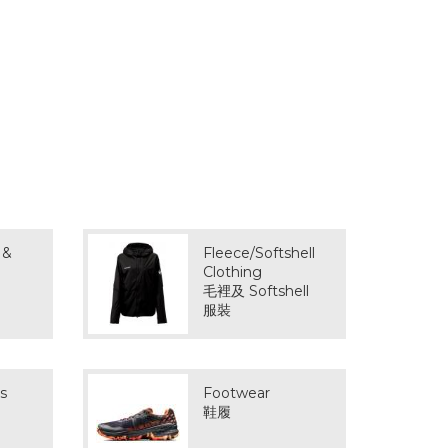
 &
Fleece/Softshell
Clothing
毛裡及 Softshell
服裝
s
Footwear
鞋履