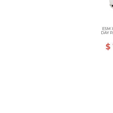
ESM 
DAY P
$