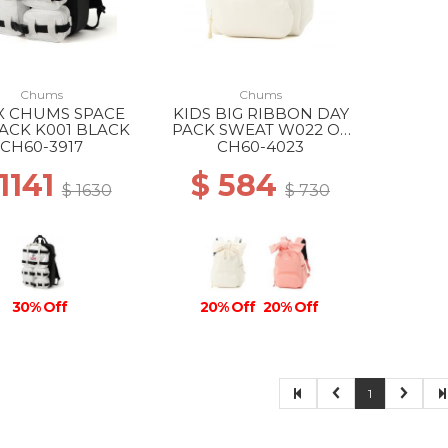
Chums
Chums
X CHUMS SPACE
KIDS BIG RIBBON DAY
ACK K001 BLACK
PACK SWEAT W022 Off
White
CH60-3917
CH60-4023
 1141
$ 584
$ 1630
$ 730
30% Off
20% Off
20% Off
1