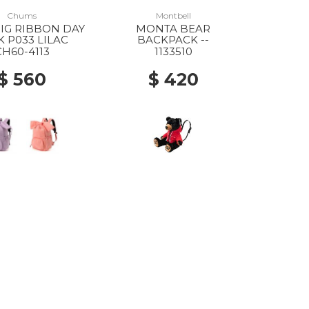
Chums
Montbell
BIG RIBBON DAY
MONTA BEAR
K P033 LILAC
BACKPACK --
CH60-4113
1133510
$ 560
$ 420