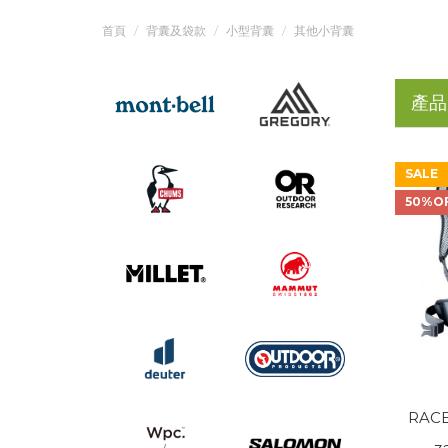
首頁
背囊及袋款
小型背囊
其他小背囊
產品
SALE
50%O
RACE