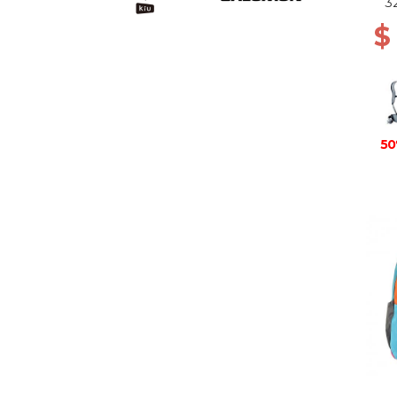
3
$
50