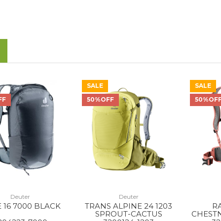
SALE
SALE
FF
50%OFF
50%OF
Deuter
Deuter
 16 7000 BLACK
TRANS ALPINE 24 1203
RA
SPROUT-CACTUS
CHEST