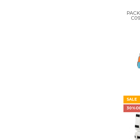
PACK
C09
SALE
30%O