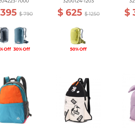
204223-7000
3200124-1203
32
 395
$ 625
$
$ 790
$ 1250
% Off
30% Off
50% Off