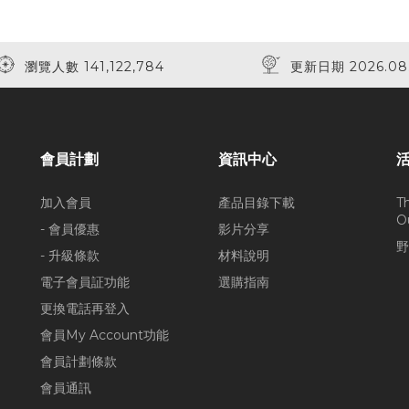
瀏覽人數 141,122,784
更新日期 2026.08
會員計劃
資訊中心
加入會員
產品目錄下載
T
O
- 會員優惠
影片分享
野
- 升級條款
材料說明
電子會員証功能
選購指南
更換電話再登入
會員My Account功能
會員計劃條款
會員通訊