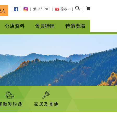
搜
繁中
/
ENG
香港
登入
尋
分店資料
會員特區
特價廣場
運動與旅遊
家居及其他