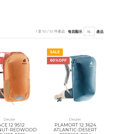
1 至 10 / 10 件產品
每頁顯示
產品
SALE
F
60%OFF
Deuter
Deuter
CE 12 9512
PLAMORT 12 3624
NUT-REDWOOD
ATLANTIC-DESERT