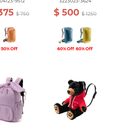
04123-9512
3223023-3624
 375
$ 500
$ 750
$ 1250
50% Off
60% Off
60% Off