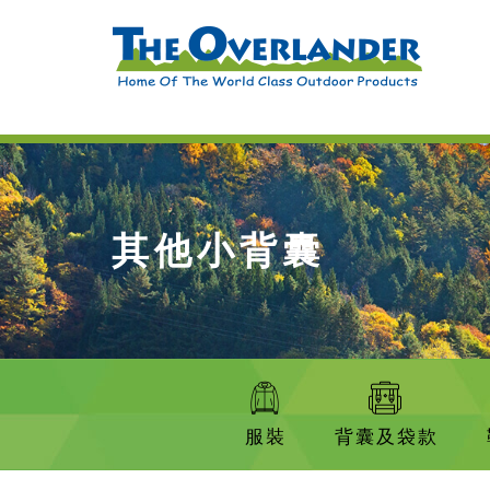
其他小背囊
服裝
背囊及袋款