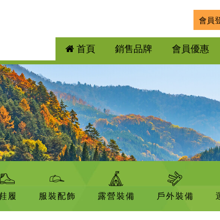
會員
首頁
銷售品牌
會員優惠
鞋履
服裝配飾
露營裝備
戶外裝備