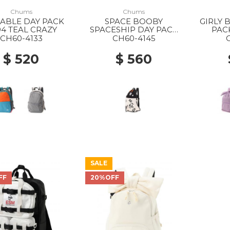
Chums
Chums
ABLE DAY PACK
SPACE BOOBY
GIRLY 
4 TEAL CRAZY
SPACESHIP DAY PACK
PAC
0000
CH60-4133
CH60-4145
$ 520
$ 560
SALE
FF
20%OFF